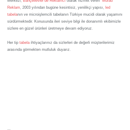
Merkezi,
Bahçelievler’de Reklamcı
olarak hizmet veren
Murad
Reklam
, 2003 yılından bugüne kesintisiz, yenilikçi yapısı,
led
tabela
nın ve microişlemcili tabelanın Türkiye mucidi olarak yaşamını
sürdürmektedir. Konusunda ileri seviye bilgi ile donanımlı ekibimizle
sizlere en güzel ürünleri üretmeye devam ediyoruz.
Her tip
tabela
ihtiyaçlarınız da sizlerleri de değerli müşterilerimiz
arasında görmekten mutluluk duyarız.