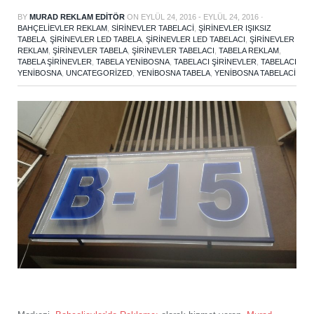
BY
MURAD REKLAM EDITÖR
ON
EYLÜL 24, 2016
- EYLÜL 24, 2016
·
BAHÇELIEVLER REKLAM
,
SIRINEVLER TABELACI
,
ŞIRINEVLER IŞIKSIZ
TABELA
,
ŞIRINEVLER LED TABELA
,
ŞIRINEVLER LED TABELACI
,
ŞIRINEVLER
REKLAM
,
ŞIRINEVLER TABELA
,
ŞIRINEVLER TABELACI
,
TABELA REKLAM
,
TABELA ŞIRINEVLER
,
TABELA YENIBOSNA
,
TABELACI ŞIRINEVLER
,
TABELACI
YENIBOSNA
,
UNCATEGORIZED
,
YENIBOSNA TABELA
,
YENIBOSNA TABELACI