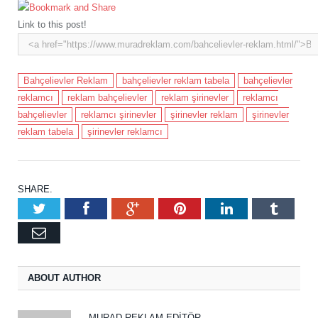
Link to this post!
Bahçelievler Reklam
bahçelievler reklam tabela
bahçelievler
reklamcı
reklam bahçelievler
reklam şirinevler
reklamcı
bahçelievler
reklamcı şirinevler
şirinevler reklam
şirinevler
reklam tabela
şirinevler reklamcı
SHARE.
Twitter
Facebook
Google+
Pinterest
LinkedIn
Tumbl
Email
ABOUT AUTHOR
MURAD REKLAM EDITÖR