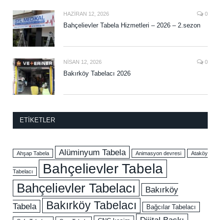
HAZIRAN 12, 2026
0
Bahçelievler Tabela Hizmetleri – 2026 – 2.sezon
NISAN 12, 2026
0
Bakırköy Tabelacı 2026
ETIKETLER
Alüminyum Tabela
Ahşap Tabela
Animasyon devresi
Ataköy
Bahçelievler Tabela
Tabelacı
Bahçelievler Tabelacı
Bakırköy
Bakırköy Tabelacı
Tabela
Bağcılar Tabelacı
Dijital Baskı