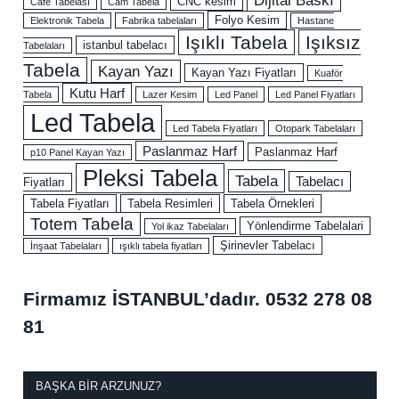
CNC kesim
Cafe Tabelası
Cam Tabela
Folyo Kesim
Elektronik Tabela
Fabrika tabelaları
Hastane
Işıklı Tabela
Işıksız
istanbul tabelacı
Tabelaları
Tabela
Kayan Yazı
Kayan Yazı Fiyatları
Kuaför
Kutu Harf
Tabela
Lazer Kesim
Led Panel
Led Panel Fiyatları
Led Tabela
Led Tabela Fiyatları
Otopark Tabelaları
Paslanmaz Harf
Paslanmaz Harf
p10 Panel Kayan Yazı
Pleksi Tabela
Tabela
Tabelacı
Fiyatları
Tabela Fiyatları
Tabela Resimleri
Tabela Örnekleri
Totem Tabela
Yönlendirme Tabelalari
Yol ikaz Tabelaları
Şirinevler Tabelacı
İnşaat Tabelaları
ışıklı tabela fiyatları
Firmamız İSTANBUL’dadır.
0532 278 08
81
BAŞKA BIR ARZUNUZ?