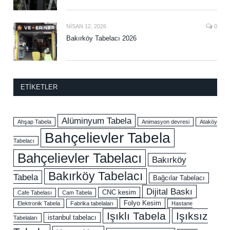
NISAN 12, 2026
0
Bakırköy Tabelacı 2026
ETIKETLER
Alüminyum Tabela
Ahşap Tabela
Animasyon devresi
Ataköy
Bahçelievler Tabela
Tabelacı
Bahçelievler Tabelacı
Bakırköy
Bakırköy Tabelacı
Tabela
Bağcılar Tabelacı
Dijital Baskı
CNC kesim
Cafe Tabelası
Cam Tabela
Folyo Kesim
Elektronik Tabela
Fabrika tabelaları
Hastane
Işıklı Tabela
Işıksız
istanbul tabelacı
Tabelaları