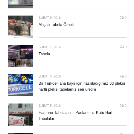
ŞUBAT 9, 2016
0
Ahşap Tabela Örnek
ŞUBAT 7, 2016
0
Tabela
ŞUBAT 5, 2016
0
Bir Turkcell ana bayii için hazırladığımız 3d pleksi
harfli pleksi tabelamız seri üretim
ŞUBAT 5, 2016
0
Hastane Tabelaları – Paslanmaz Kutu Harf
Tabelalar