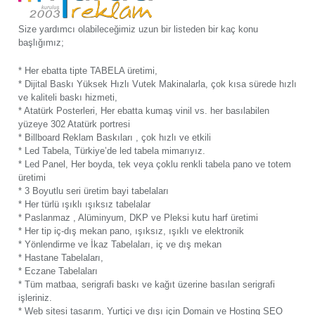
Size yardımcı olabileceğimiz uzun bir listeden bir kaç konu
başlığımız;
* Her ebatta tipte TABELA üretimi,
* Dijital Baskı Yüksek Hızlı Vutek Makinalarla, çok kısa sürede hızlı
ve kaliteli baskı hizmeti,
* Atatürk Posterleri, Her ebatta kumaş vinil vs. her basılabilen
yüzeye 302 Atatürk portresi
* Billboard Reklam Baskıları , çok hızlı ve etkili
* Led Tabela, Türkiye’de led tabela mimarıyız.
* Led Panel, Her boyda, tek veya çoklu renkli tabela pano ve totem
üretimi
* 3 Boyutlu seri üretim bayi tabelaları
* Her türlü ışıklı ışıksız tabelalar
* Paslanmaz , Alüminyum, DKP ve Pleksi kutu harf üretimi
* Her tip iç-dış mekan pano, ışıksız, ışıklı ve elektronik
* Yönlendirme ve İkaz Tabelaları, iç ve dış mekan
* Hastane Tabelaları,
* Eczane Tabelaları
* Tüm matbaa, serigrafi baskı ve kağıt üzerine basılan serigrafi
işleriniz.
* Web sitesi tasarım, Yurtiçi ve dışı için Domain ve Hosting SEO