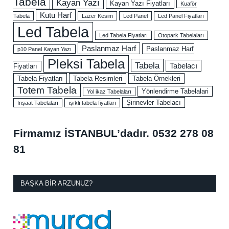
Tabela
Kayan Yazı
Kayan Yazı Fiyatları
Kuaför
Kutu Harf
Tabela
Lazer Kesim
Led Panel
Led Panel Fiyatları
Led Tabela
Led Tabela Fiyatları
Otopark Tabelaları
Paslanmaz Harf
Paslanmaz Harf
p10 Panel Kayan Yazı
Pleksi Tabela
Tabela
Tabelacı
Fiyatları
Tabela Fiyatları
Tabela Resimleri
Tabela Örnekleri
Totem Tabela
Yönlendirme Tabelalari
Yol ikaz Tabelaları
Şirinevler Tabelacı
İnşaat Tabelaları
ışıklı tabela fiyatları
Firmamız İSTANBUL’dadır.
0532 278 08
81
BAŞKA BIR ARZUNUZ?