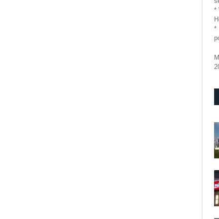
se
*
H
*
p
M
2