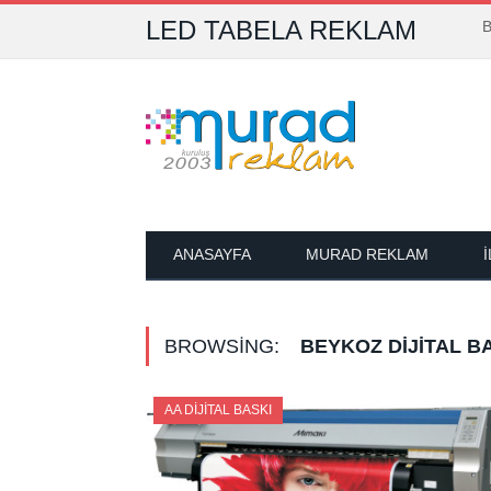
LED TABELA REKLAM
B
ANASAYFA
MURAD REKLAM
BROWSING:
BEYKOZ DIJITAL B
AA DIJITAL BASKI