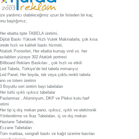
ize yardımcı olabileceğimiz uzun bir listeden bir kaç
onu başlığımız;
 Her ebatta tipte TABELA üretimi,
 Dijital Baskı Yüksek Hızlı Vutek Makinalarla, çok kısa
ürede hızlı ve kaliteli baskı hizmeti,
 Atatürk Posterleri, Her ebatta kumaş vinil vs. her
asılabilen yüzeye 302 Atatürk portresi
 Billboard Reklam Baskıları , çok hızlı ve etkili
 Led Tabela, Türkiye’de led tabela mimarıyız.
 Led Panel, Her boyda, tek veya çoklu renkli tabela
ano ve totem üretimi
 3 Boyutlu seri üretim bayi tabelaları
 Her türlü ışıklı ışıksız tabelalar
 Paslanmaz , Alüminyum, DKP ve Pleksi kutu harf
retimi
 Her tip iç-dış mekan pano, ışıksız, ışıklı ve elektronik
 Yönlendirme ve İkaz Tabelaları, iç ve dış mekan
 Hastane Tabelaları,
 Eczane Tabelaları
 Tüm matbaa, serigrafi baskı ve kağıt üzerine basılan