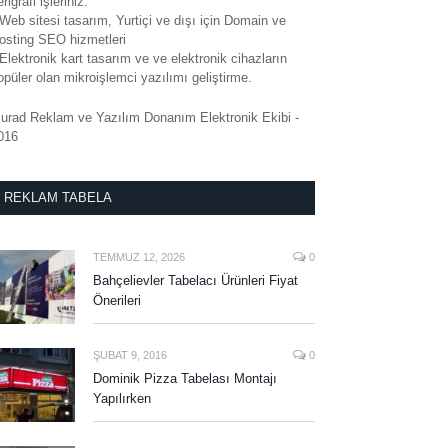
rigrafi işleriniz.
 Web sitesi tasarım, Yurtiçi ve dışı için Domain ve
osting SEO hizmetleri
 Elektronik kart tasarım ve ve elektronik cihazların
opüler olan mikroişlemci yazılımı geliştirme.
urad Reklam ve Yazılım Donanım Elektronik Ekibi -
016
REKLAM TABELA
TEMMUZ 12, 2026
0
Bahçelievler Tabelacı Ürünleri Fiyat
Önerileri
ŞUBAT 9, 2016
0
Dominik Pizza Tabelası Montajı
Yapılırken