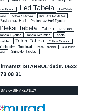
Led Tabela
nel Fiyatları
Led Tabela
yatları
Otopark Tabelaları
p10 Panel Kayan Yazı
Paslanmaz Harf
Paslanmaz Harf Fiyatları
Pleksi Tabela
Tabela
Tabelacı
Tabela Fiyatları
Tabela Resimleri
Tabela
Totem Tabela
rnekleri
Yol ikaz Tabelaları
Yönlendirme Tabelalari
İnşaat Tabelaları
ışıklı tabela
Şirinevler Tabelacı
yatları
Firmamız İSTANBUL’dadır.
0532
278 08 81
BAŞKA BIR ARZUNUZ?