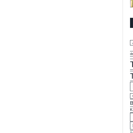
d
B
K
T