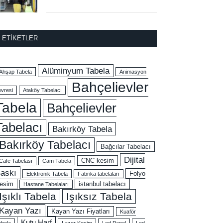
ETIKETLER
Alüminyum Tabela
Ahşap Tabela
Animasyon
Bahçelievler
evresi
Ataköy Tabelacı
Tabela
Bahçelievler
Tabelacı
Bakırköy Tabela
Bakırköy Tabelacı
Bağcılar Tabelacı
Dijital
CNC kesim
Cafe Tabelası
Cam Tabela
askı
Folyo
Elektronik Tabela
Fabrika tabelaları
esim
istanbul tabelacı
Hastane Tabelaları
Işıklı Tabela
Işıksız Tabela
Kayan Yazı
Kayan Yazı Fiyatları
Kuaför
Kutu Harf
abela
Lazer Kesim
Led Panel
Led