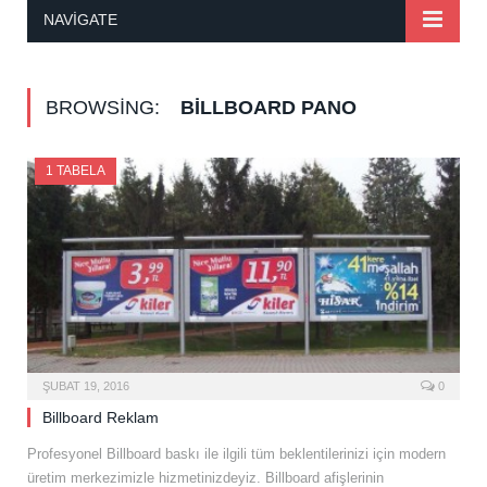
NAVIGATE
BROWSING:
BILLBOARD PANO
1 TABELA
ŞUBAT 19, 2016
0
Billboard Reklam
Profesyonel Billboard baskı ile ilgili tüm beklentilerinizi için modern
üretim merkezimizle hizmetinizdeyiz. Billboard afişlerinin