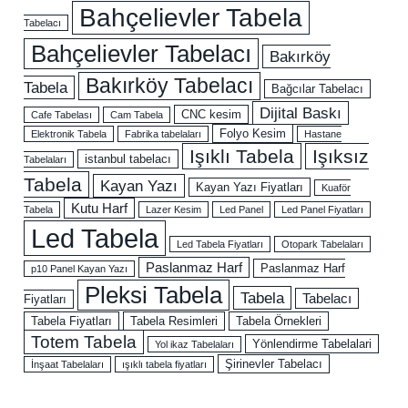
Bahçelievler Tabela
Tabelacı
Bahçelievler Tabelacı
Bakırköy
Bakırköy Tabelacı
Tabela
Bağcılar Tabelacı
Dijital Baskı
CNC kesim
Cafe Tabelası
Cam Tabela
Folyo Kesim
Elektronik Tabela
Fabrika tabelaları
Hastane
Işıklı Tabela
Işıksız
istanbul tabelacı
Tabelaları
Tabela
Kayan Yazı
Kayan Yazı Fiyatları
Kuaför
Kutu Harf
Tabela
Lazer Kesim
Led Panel
Led Panel Fiyatları
Led Tabela
Led Tabela Fiyatları
Otopark Tabelaları
Paslanmaz Harf
Paslanmaz Harf
p10 Panel Kayan Yazı
Pleksi Tabela
Tabela
Tabelacı
Fiyatları
Tabela Fiyatları
Tabela Resimleri
Tabela Örnekleri
Totem Tabela
Yönlendirme Tabelalari
Yol ikaz Tabelaları
Şirinevler Tabelacı
İnşaat Tabelaları
ışıklı tabela fiyatları