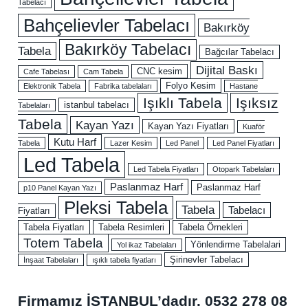
Tabelacı
Bahçelievler Tabelacı
Bakırköy
Bakırköy Tabelacı
Tabela
Bağcılar Tabelacı
Dijital Baskı
CNC kesim
Cafe Tabelası
Cam Tabela
Folyo Kesim
Elektronik Tabela
Fabrika tabelaları
Hastane
Işıklı Tabela
Işıksız
istanbul tabelacı
Tabelaları
Tabela
Kayan Yazı
Kayan Yazı Fiyatları
Kuaför
Kutu Harf
Tabela
Lazer Kesim
Led Panel
Led Panel Fiyatları
Led Tabela
Led Tabela Fiyatları
Otopark Tabelaları
Paslanmaz Harf
Paslanmaz Harf
p10 Panel Kayan Yazı
Pleksi Tabela
Tabela
Tabelacı
Fiyatları
Tabela Fiyatları
Tabela Resimleri
Tabela Örnekleri
Totem Tabela
Yönlendirme Tabelalari
Yol ikaz Tabelaları
Şirinevler Tabelacı
İnşaat Tabelaları
ışıklı tabela fiyatları
Firmamız İSTANBUL’dadır.
0532 278 08