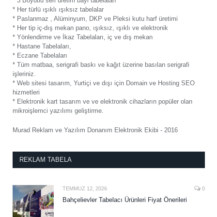
* 3 Boyutlu seri üretim bayi tabelaları
* Her türlü ışıklı ışıksız tabelalar
* Paslanmaz , Alüminyum, DKP ve Pleksi kutu harf üretimi
* Her tip iç-dış mekan pano, ışıksız, ışıklı ve elektronik
* Yönlendirme ve İkaz Tabelaları, iç ve dış mekan
* Hastane Tabelaları,
* Eczane Tabelaları
* Tüm matbaa, serigrafi baskı ve kağıt üzerine basılan serigrafi
işleriniz.
* Web sitesi tasarım, Yurtiçi ve dışı için Domain ve Hosting SEO
hizmetleri
* Elektronik kart tasarım ve ve elektronik cihazların popüler olan
mikroişlemci yazılımı geliştirme.
Murad Reklam ve Yazılım Donanım Elektronik Ekibi - 2016
REKLAM TABELA
TEMMUZ 12, 2026
0
Bahçelievler Tabelacı Ürünleri Fiyat Önerileri