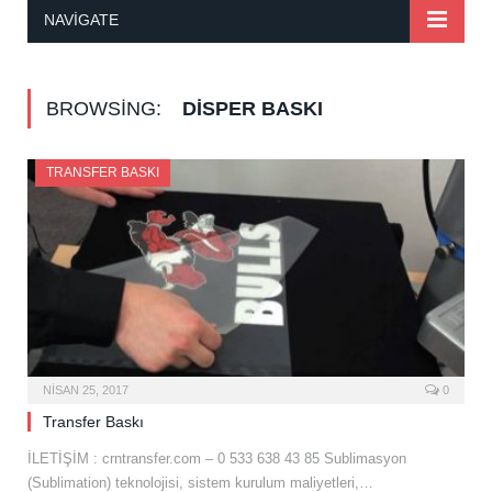
NAVIGATE
BROWSING:
DISPER BASKI
TRANSFER BASKI
NISAN 25, 2017
0
Transfer Baskı
İLETİŞİM : crntransfer.com – 0 533 638 43 85 Sublimasyon
(Sublimation) teknolojisi, sistem kurulum maliyetleri,…