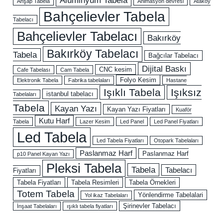
Ahşap Tabela
Animasyon devresi
Ataköy
Bahçelievler Tabela
Tabelacı
Bahçelievler Tabelacı
Bakırköy
Bakırköy Tabelacı
Tabela
Bağcılar Tabelacı
Dijital Baskı
CNC kesim
Cafe Tabelası
Cam Tabela
Folyo Kesim
Elektronik Tabela
Fabrika tabelaları
Hastane
Işıklı Tabela
Işıksız
istanbul tabelacı
Tabelaları
Tabela
Kayan Yazı
Kayan Yazı Fiyatları
Kuaför
Kutu Harf
Tabela
Lazer Kesim
Led Panel
Led Panel Fiyatları
Led Tabela
Led Tabela Fiyatları
Otopark Tabelaları
Paslanmaz Harf
Paslanmaz Harf
p10 Panel Kayan Yazı
Pleksi Tabela
Tabela
Tabelacı
Fiyatları
Tabela Fiyatları
Tabela Resimleri
Tabela Örnekleri
Totem Tabela
Yönlendirme Tabelalari
Yol ikaz Tabelaları
Şirinevler Tabelacı
İnşaat Tabelaları
ışıklı tabela fiyatları