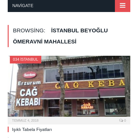
NAVIGATE
BROWSING:
İSTANBUL BEYOĞLU
ÖMERAVNI MAHALLESI
034 İSTANBUL
TEMMUZ 4, 2018
0
Işıklı Tabela Fiyatları