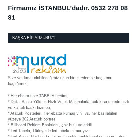
Firmamız İSTANBUL’dadır.
0532 278 08
81
BAŞKA BIR ARZUNUZ?
Size yardımcı olabileceğimiz uzun bir listeden bir kaç konu
başlığımız;
* Her ebatta tipte TABELA üretimi,
* Dijital Baskı Yüksek Hızlı Vutek Makinalarla, çok kısa sürede hızlı
ve kaliteli baskı hizmeti,
* Atatürk Posterleri, Her ebatta kumaş vinil vs. her basılabilen
yüzeye 302 Atatürk portresi
* Billboard Reklam Baskıları , çok hızlı ve etkili
* Led Tabela, Türkiye’de led tabela mimarıyız.
* Led Panel, Her boyda, tek veya çoklu renkli tabela pano ve totem