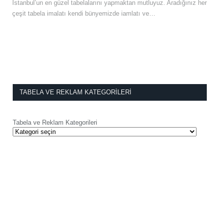
İstanbul’un en güzel tabelalarını yapmaktan mutluyuz. Aradığınız her
çeşit tabela imalatı kendi bünyemizde iamlatı ve…
TABELA VE REKLAM KATEGORILERI
Tabela ve Reklam Kategorileri