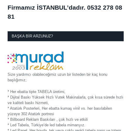
Firmamız İSTANBUL’dadır.
0532 278 08
81
BAŞKA BIR ARZUNUZ?
Size yardımcı olabileceğimiz uzun bir listeden bir kaç konu
başlığımız;
* Her ebatta tipte TABELA üretimi,
* Dijital Baskı Yüksek Hızlı Vutek Makinalarla, çok kısa sürede hızlı
ve kaliteli baskı hizmeti,
* Atatürk Posterleri, Her ebatta kumaş vinil vs. her basılabilen
yüzeye 302 Atatürk portresi
* Billboard Reklam Baskıları , çok hızlı ve etkili
* Led Tabela, Türkiye’de led tabela mimarıyız.
* Led Panel, Her boyda, tek veya çoklu renkli tabela pano ve totem