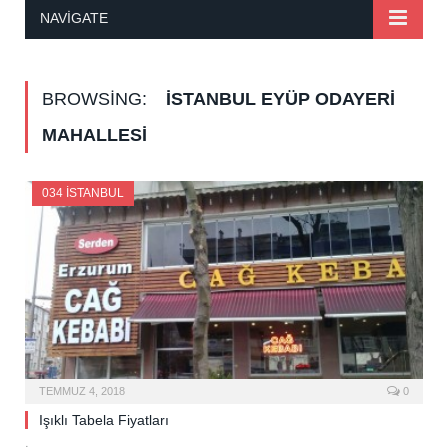
NAVIGATE
BROWSING:
İSTANBUL EYÜP ODAYERI
MAHALLESI
034 İSTANBUL
TEMMUZ 4, 2018
0
Işıklı Tabela Fiyatları