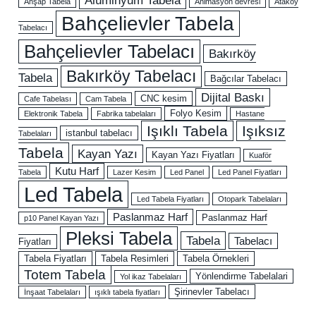
Ahşap Tabela
Animasyon devresi
Ataköy
Bahçelievler Tabela
Tabelacı
Bahçelievler Tabelacı
Bakırköy
Bakırköy Tabelacı
Tabela
Bağcılar Tabelacı
Dijital Baskı
CNC kesim
Cafe Tabelası
Cam Tabela
Folyo Kesim
Elektronik Tabela
Fabrika tabelaları
Hastane
Işıklı Tabela
Işıksız
istanbul tabelacı
Tabelaları
Tabela
Kayan Yazı
Kayan Yazı Fiyatları
Kuaför
Kutu Harf
Tabela
Lazer Kesim
Led Panel
Led Panel Fiyatları
Led Tabela
Led Tabela Fiyatları
Otopark Tabelaları
Paslanmaz Harf
Paslanmaz Harf
p10 Panel Kayan Yazı
Pleksi Tabela
Tabela
Tabelacı
Fiyatları
Tabela Fiyatları
Tabela Resimleri
Tabela Örnekleri
Totem Tabela
Yönlendirme Tabelalari
Yol ikaz Tabelaları
Şirinevler Tabelacı
İnşaat Tabelaları
ışıklı tabela fiyatları