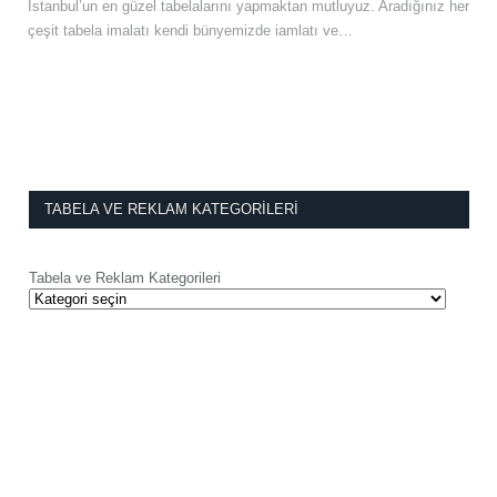
İstanbul’un en güzel tabelalarını yapmaktan mutluyuz. Aradığınız her
çeşit tabela imalatı kendi bünyemizde iamlatı ve…
TABELA VE REKLAM KATEGORILERI
Tabela ve Reklam Kategorileri