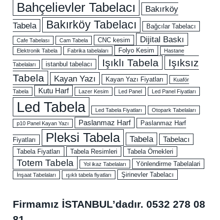
Bahçelievler Tabelacı
Bakırköy
Bakırköy Tabelacı
Tabela
Bağcılar Tabelacı
Dijital Baskı
CNC kesim
Cafe Tabelası
Cam Tabela
Folyo Kesim
Elektronik Tabela
Fabrika tabelaları
Hastane
Işıklı Tabela
Işıksız
istanbul tabelacı
Tabelaları
Tabela
Kayan Yazı
Kayan Yazı Fiyatları
Kuaför
Kutu Harf
Tabela
Lazer Kesim
Led Panel
Led Panel Fiyatları
Led Tabela
Led Tabela Fiyatları
Otopark Tabelaları
Paslanmaz Harf
Paslanmaz Harf
p10 Panel Kayan Yazı
Pleksi Tabela
Tabela
Tabelacı
Fiyatları
Tabela Fiyatları
Tabela Resimleri
Tabela Örnekleri
Totem Tabela
Yönlendirme Tabelalari
Yol ikaz Tabelaları
Şirinevler Tabelacı
İnşaat Tabelaları
ışıklı tabela fiyatları
Firmamız İSTANBUL’dadır.
0532 278 08
81