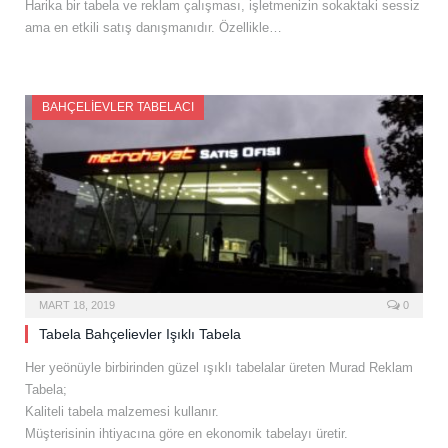
Harika bir tabela ve reklam çalışması, işletmenizin sokaktaki sessiz
ama en etkili satış danışmanıdır. Özellikle…
BAHÇELIEVLER TABELACI
MART 18, 2019
0
Tabela Bahçelievler Işıklı Tabela
Her yeönüyle birbirinden güzel ışıklı tabelalar üreten Murad Reklam
Tabela;
Kaliteli tabela malzemesi kullanır.
Müşterisinin ihtiyacına göre en ekonomik tabelayı üretir.