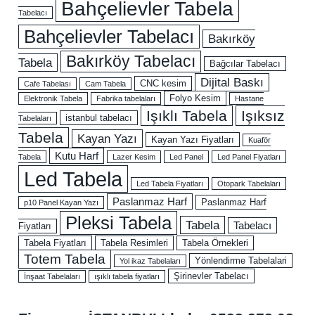
Bahçelievler Tabela
Tabelacı
Bahçelievler Tabelacı
Bakırköy
Bakırköy Tabelacı
Tabela
Bağcılar Tabelacı
Dijital Baskı
CNC kesim
Cafe Tabelası
Cam Tabela
Folyo Kesim
Elektronik Tabela
Fabrika tabelaları
Hastane
Işıklı Tabela
Işıksız
istanbul tabelacı
Tabelaları
Tabela
Kayan Yazı
Kayan Yazı Fiyatları
Kuaför
Kutu Harf
Tabela
Lazer Kesim
Led Panel
Led Panel Fiyatları
Led Tabela
Led Tabela Fiyatları
Otopark Tabelaları
Paslanmaz Harf
Paslanmaz Harf
p10 Panel Kayan Yazı
Pleksi Tabela
Tabela
Tabelacı
Fiyatları
Tabela Fiyatları
Tabela Resimleri
Tabela Örnekleri
Totem Tabela
Yönlendirme Tabelalari
Yol ikaz Tabelaları
Şirinevler Tabelacı
İnşaat Tabelaları
ışıklı tabela fiyatları