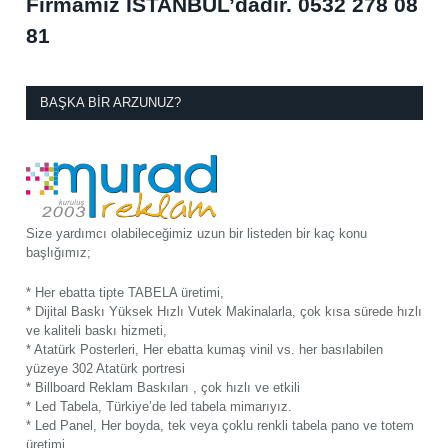
Firmamız İSTANBUL’dadır.
0532 278 08
81
BAŞKA BIR ARZUNUZ?
Size yardımcı olabileceğimiz uzun bir listeden bir kaç konu
başlığımız;
* Her ebatta tipte TABELA üretimi,
* Dijital Baskı Yüksek Hızlı Vutek Makinalarla, çok kısa sürede hızlı
ve kaliteli baskı hizmeti,
* Atatürk Posterleri, Her ebatta kumaş vinil vs. her basılabilen
yüzeye 302 Atatürk portresi
* Billboard Reklam Baskıları , çok hızlı ve etkili
* Led Tabela, Türkiye’de led tabela mimarıyız.
* Led Panel, Her boyda, tek veya çoklu renkli tabela pano ve totem
üretimi