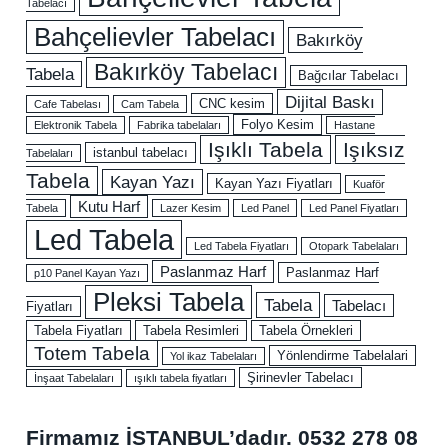
Tabelacı
Bahçelievler Tabelacı
Bakırköy
Bakırköy Tabelacı
Tabela
Bağcılar Tabelacı
Dijital Baskı
CNC kesim
Cafe Tabelası
Cam Tabela
Folyo Kesim
Elektronik Tabela
Fabrika tabelaları
Hastane
Işıklı Tabela
Işıksız
istanbul tabelacı
Tabelaları
Tabela
Kayan Yazı
Kayan Yazı Fiyatları
Kuaför
Kutu Harf
Tabela
Lazer Kesim
Led Panel
Led Panel Fiyatları
Led Tabela
Led Tabela Fiyatları
Otopark Tabelaları
Paslanmaz Harf
Paslanmaz Harf
p10 Panel Kayan Yazı
Pleksi Tabela
Tabela
Tabelacı
Fiyatları
Tabela Fiyatları
Tabela Resimleri
Tabela Örnekleri
Totem Tabela
Yönlendirme Tabelalari
Yol ikaz Tabelaları
Şirinevler Tabelacı
İnşaat Tabelaları
ışıklı tabela fiyatları
Firmamız İSTANBUL’dadır.
0532 278 08