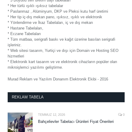
* 3 Boyutlu seri üretim bayi tabelaları
* Her türlü ışıklı ışıksız tabelalar
* Paslanmaz , Alüminyum, DKP ve Pleksi kutu harf üretimi
* Her tip iç-dış mekan pano, ışıksız, ışıklı ve elektronik
* Yönlendirme ve İkaz Tabelaları, iç ve dış mekan
* Hastane Tabelaları,
* Eczane Tabelaları
* Tüm matbaa, serigrafi baskı ve kağıt üzerine basılan serigrafi
işleriniz.
* Web sitesi tasarım, Yurtiçi ve dışı için Domain ve Hosting SEO
hizmetleri
* Elektronik kart tasarım ve ve elektronik cihazların popüler olan
mikroişlemci yazılımı geliştirme.
Murad Reklam ve Yazılım Donanım Elektronik Ekibi - 2016
REKLAM TABELA
TEMMUZ 12, 2026
0
Bahçelievler Tabelacı Ürünleri Fiyat Önerileri