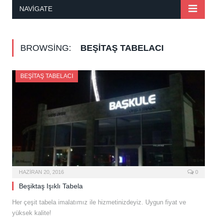
NAVIGATE
BROWSING:
BEŞITAŞ TABELACI
BEŞITAŞ TABELACI
HAZIRAN 20, 2016
0
Beşiktaş Işıklı Tabela
Her çeşit tabela imalatımız ile hizmetinizdeyiz. Uygun fiyat ve
yüksek kalite!