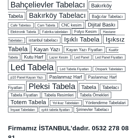
Bahçelievler Tabelacı
Bakırköy
Bakırköy Tabelacı
Tabela
Bağcılar Tabelacı
Dijital Baskı
CNC kesim
Cafe Tabelası
Cam Tabela
Folyo Kesim
Elektronik Tabela
Fabrika tabelaları
Hastane
Işıklı Tabela
Işıksız
istanbul tabelacı
Tabelaları
Tabela
Kayan Yazı
Kayan Yazı Fiyatları
Kuaför
Kutu Harf
Tabela
Lazer Kesim
Led Panel
Led Panel Fiyatları
Led Tabela
Led Tabela Fiyatları
Otopark Tabelaları
Paslanmaz Harf
Paslanmaz Harf
p10 Panel Kayan Yazı
Pleksi Tabela
Tabela
Tabelacı
Fiyatları
Tabela Fiyatları
Tabela Resimleri
Tabela Örnekleri
Totem Tabela
Yönlendirme Tabelalari
Yol ikaz Tabelaları
Şirinevler Tabelacı
İnşaat Tabelaları
ışıklı tabela fiyatları
Firmamız İSTANBUL’dadır.
0532 278 08
81