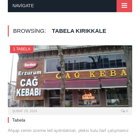
NAVIGATE
BROWSING:
TABELA KIRIKKALE
1 TABELA
ŞUBAT 29, 2016
0
Tabela
Ahşap zemin üzerine led aydınlatmalı, pleksi kutu harf çalışmamız