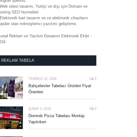
rigrafi işleriniz.
 Web sitesi tasarım, Yurtiçi ve dışı için Domain ve
osting SEO hizmetleri
 Elektronik kart tasarım ve ve elektronik cihazların
opüler olan mikroişlemci yazılımı geliştirme.
urad Reklam ve Yazılım Donanım Elektronik Ekibi -
016
REKLAM TABELA
TEMMUZ 12, 2026
0
Bahçelievler Tabelacı Ürünleri Fiyat
Önerileri
ŞUBAT 9, 2016
0
Dominik Pizza Tabelası Montajı
Yapılırken