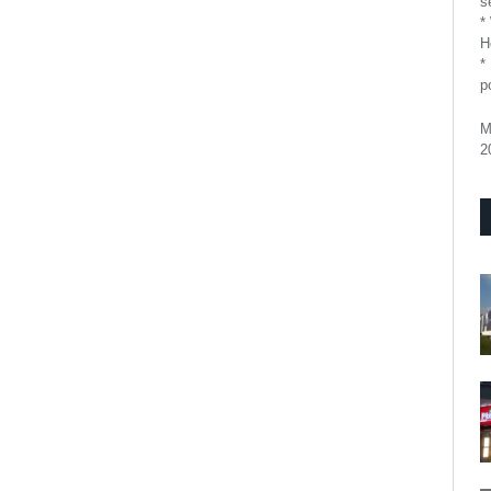
se
*
H
*
p
M
2