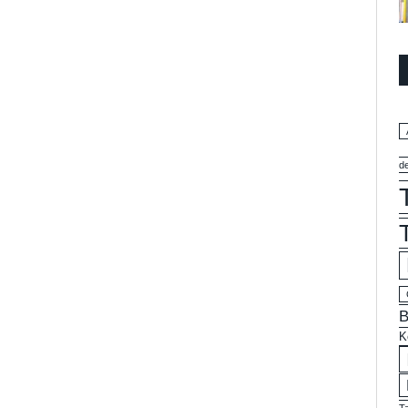
d
B
K
T