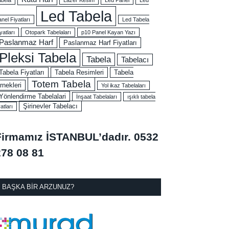
Led Tabela
nel Fiyatları
Led Tabela
yatları
Otopark Tabelaları
p10 Panel Kayan Yazı
Paslanmaz Harf
Paslanmaz Harf Fiyatları
Pleksi Tabela
Tabela
Tabelacı
Tabela Fiyatları
Tabela Resimleri
Tabela
Totem Tabela
rnekleri
Yol ikaz Tabelaları
Yönlendirme Tabelalari
İnşaat Tabelaları
ışıklı tabela
Şirinevler Tabelacı
yatları
Firmamız İSTANBUL’dadır.
0532
278 08 81
BAŞKA BIR ARZUNUZ?