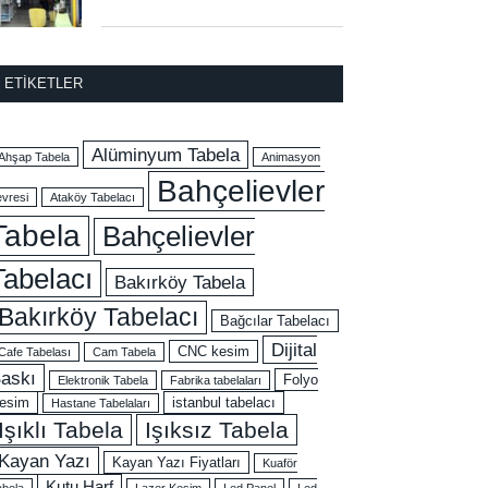
ETIKETLER
Alüminyum Tabela
Ahşap Tabela
Animasyon
Bahçelievler
evresi
Ataköy Tabelacı
Tabela
Bahçelievler
Tabelacı
Bakırköy Tabela
Bakırköy Tabelacı
Bağcılar Tabelacı
Dijital
CNC kesim
Cafe Tabelası
Cam Tabela
askı
Folyo
Elektronik Tabela
Fabrika tabelaları
esim
istanbul tabelacı
Hastane Tabelaları
Işıklı Tabela
Işıksız Tabela
Kayan Yazı
Kayan Yazı Fiyatları
Kuaför
Kutu Harf
abela
Lazer Kesim
Led Panel
Led