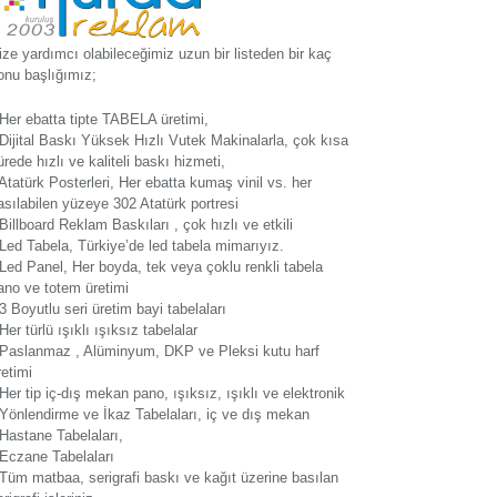
ize yardımcı olabileceğimiz uzun bir listeden bir kaç
onu başlığımız;
 Her ebatta tipte TABELA üretimi,
 Dijital Baskı Yüksek Hızlı Vutek Makinalarla, çok kısa
ürede hızlı ve kaliteli baskı hizmeti,
 Atatürk Posterleri, Her ebatta kumaş vinil vs. her
asılabilen yüzeye 302 Atatürk portresi
 Billboard Reklam Baskıları , çok hızlı ve etkili
 Led Tabela, Türkiye’de led tabela mimarıyız.
 Led Panel, Her boyda, tek veya çoklu renkli tabela
ano ve totem üretimi
 3 Boyutlu seri üretim bayi tabelaları
 Her türlü ışıklı ışıksız tabelalar
 Paslanmaz , Alüminyum, DKP ve Pleksi kutu harf
retimi
 Her tip iç-dış mekan pano, ışıksız, ışıklı ve elektronik
 Yönlendirme ve İkaz Tabelaları, iç ve dış mekan
 Hastane Tabelaları,
 Eczane Tabelaları
 Tüm matbaa, serigrafi baskı ve kağıt üzerine basılan