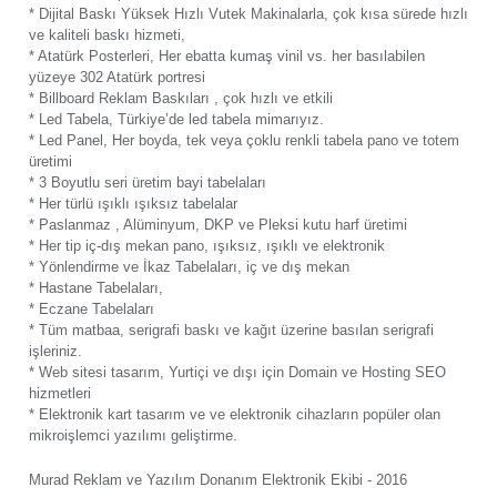
* Dijital Baskı Yüksek Hızlı Vutek Makinalarla, çok kısa sürede hızlı
ve kaliteli baskı hizmeti,
* Atatürk Posterleri, Her ebatta kumaş vinil vs. her basılabilen
yüzeye 302 Atatürk portresi
* Billboard Reklam Baskıları , çok hızlı ve etkili
* Led Tabela, Türkiye’de led tabela mimarıyız.
* Led Panel, Her boyda, tek veya çoklu renkli tabela pano ve totem
üretimi
* 3 Boyutlu seri üretim bayi tabelaları
* Her türlü ışıklı ışıksız tabelalar
* Paslanmaz , Alüminyum, DKP ve Pleksi kutu harf üretimi
* Her tip iç-dış mekan pano, ışıksız, ışıklı ve elektronik
* Yönlendirme ve İkaz Tabelaları, iç ve dış mekan
* Hastane Tabelaları,
* Eczane Tabelaları
* Tüm matbaa, serigrafi baskı ve kağıt üzerine basılan serigrafi
işleriniz.
* Web sitesi tasarım, Yurtiçi ve dışı için Domain ve Hosting SEO
hizmetleri
* Elektronik kart tasarım ve ve elektronik cihazların popüler olan
mikroişlemci yazılımı geliştirme.
Murad Reklam ve Yazılım Donanım Elektronik Ekibi - 2016