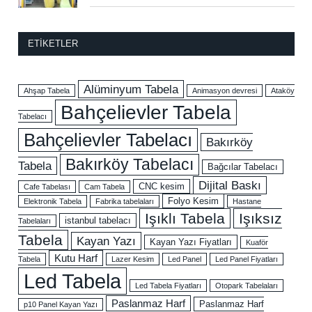
ETIKETLER
Alüminyum Tabela
Ahşap Tabela
Animasyon devresi
Ataköy
Bahçelievler Tabela
Tabelacı
Bahçelievler Tabelacı
Bakırköy
Bakırköy Tabelacı
Tabela
Bağcılar Tabelacı
Dijital Baskı
CNC kesim
Cafe Tabelası
Cam Tabela
Folyo Kesim
Elektronik Tabela
Fabrika tabelaları
Hastane
Işıklı Tabela
Işıksız
istanbul tabelacı
Tabelaları
Tabela
Kayan Yazı
Kayan Yazı Fiyatları
Kuaför
Kutu Harf
Tabela
Lazer Kesim
Led Panel
Led Panel Fiyatları
Led Tabela
Led Tabela Fiyatları
Otopark Tabelaları
Paslanmaz Harf
Paslanmaz Harf
p10 Panel Kayan Yazı