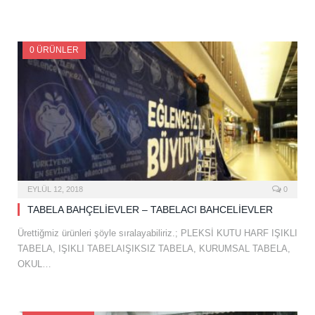
0 ÜRÜNLER
EYLÜL 12, 2018
0
TABELA BAHÇELİEVLER – TABELACI BAHCELİEVLER
Ürettiğmiz ürünleri şöyle sıralayabiliriz.; PLEKSİ KUTU HARF IŞIKLI
TABELA, IŞIKLI TABELAIŞIKSIZ TABELA, KURUMSAL TABELA,
OKUL…