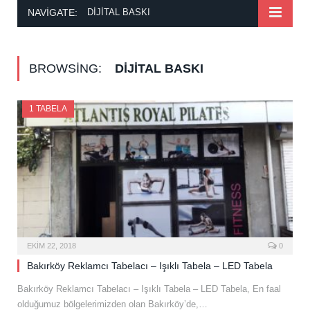
NAVIGATE:
DIJITAL BASKI
BROWSING:
DIJITAL BASKI
1 TABELA
EKIM 22, 2018
0
Bakırköy Reklamcı Tabelacı – Işıklı Tabela – LED Tabela
Bakırköy Reklamcı Tabelacı – Işıklı Tabela – LED Tabela, En faal
olduğumuz bölgelerimizden olan Bakırköy’de,…