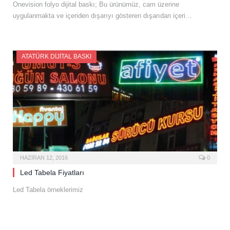
Onevision folyo dijital baskı; Bu ürünümüz, cam üzerine
uygulanmakta ve içeriden dışarıyı gösteren dışarıdan içeri…
ATATÜRK DIJITAL BASKI
HAZIRAN 12, 2016
0
Led Tabela Fiyatları
Led Tabela örneklerimiz