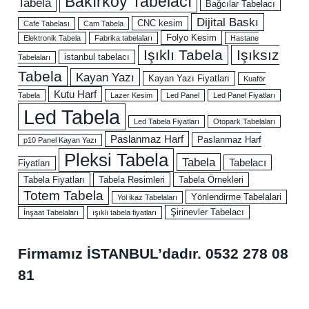
Bakırköy Tabelacı
Tabela
Bağcılar Tabelacı
Dijital Baskı
CNC kesim
Cafe Tabelası
Cam Tabela
Folyo Kesim
Elektronik Tabela
Fabrika tabelaları
Hastane
Işıklı Tabela
Işıksız
istanbul tabelacı
Tabelaları
Tabela
Kayan Yazı
Kayan Yazı Fiyatları
Kuaför
Kutu Harf
Tabela
Lazer Kesim
Led Panel
Led Panel Fiyatları
Led Tabela
Led Tabela Fiyatları
Otopark Tabelaları
Paslanmaz Harf
Paslanmaz Harf
p10 Panel Kayan Yazı
Pleksi Tabela
Tabela
Tabelacı
Fiyatları
Tabela Fiyatları
Tabela Resimleri
Tabela Örnekleri
Totem Tabela
Yönlendirme Tabelalari
Yol ikaz Tabelaları
Şirinevler Tabelacı
İnşaat Tabelaları
ışıklı tabela fiyatları
Firmamız İSTANBUL’dadır.
0532 278 08
81