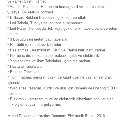
ve kaliteli baskı hizmeti,
* Atatürk Posterleri, Her ebatta kumaş vinil vs. her basılabilen
yüzeye 302 Atatürk portresi
* Billboard Reklam Baskıları , çok hızlı ve etkili
* Led Tabela, Türkiye’de led tabela mimarıyız.
* Led Panel, Her boyda, tek veya çoklu renkli tabela pano ve totem
üretimi
* 3 Boyutlu seri üretim bayi tabelaları
* Her türlü ışıklı ışıksız tabelalar
* Paslanmaz , Alüminyum, DKP ve Pleksi kutu harf üretimi
* Her tip iç-dış mekan pano, ışıksız, ışıklı ve elektronik
* Yönlendirme ve İkaz Tabelaları, iç ve dış mekan
* Hastane Tabelaları,
* Eczane Tabelaları
* Tüm matbaa, serigrafi baskı ve kağıt üzerine basılan serigrafi
işleriniz.
* Web sitesi tasarım, Yurtiçi ve dışı için Domain ve Hosting SEO
hizmetleri
* Elektronik kart tasarım ve ve elektronik cihazların popüler olan
mikroişlemci yazılımı geliştirme.
Murad Reklam ve Yazılım Donanım Elektronik Ekibi - 2016