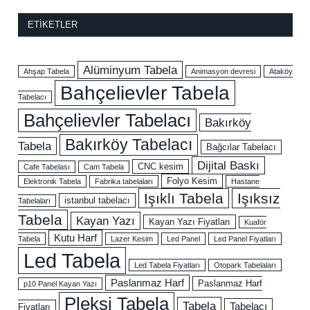
ETIKETLER
Alüminyum Tabela
Ahşap Tabela
Animasyon devresi
Ataköy
Bahçelievler Tabela
Tabelacı
Bahçelievler Tabelacı
Bakırköy
Bakırköy Tabelacı
Tabela
Bağcılar Tabelacı
Dijital Baskı
CNC kesim
Cafe Tabelası
Cam Tabela
Folyo Kesim
Elektronik Tabela
Fabrika tabelaları
Hastane
Işıklı Tabela
Işıksız
istanbul tabelacı
Tabelaları
Tabela
Kayan Yazı
Kayan Yazı Fiyatları
Kuaför
Kutu Harf
Tabela
Lazer Kesim
Led Panel
Led Panel Fiyatları
Led Tabela
Led Tabela Fiyatları
Otopark Tabelaları
Paslanmaz Harf
Paslanmaz Harf
p10 Panel Kayan Yazı
Pleksi Tabela
Tabela
Tabelacı
Fiyatları