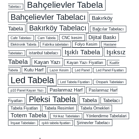
Bahçelievler Tabela
Tabelacı
Bahçelievler Tabelacı
Bakırköy
Bakırköy Tabelacı
Tabela
Bağcılar Tabelacı
Dijital Baskı
CNC kesim
Cafe Tabelası
Cam Tabela
Folyo Kesim
Elektronik Tabela
Fabrika tabelaları
Hastane
Işıklı Tabela
Işıksız
istanbul tabelacı
Tabelaları
Tabela
Kayan Yazı
Kayan Yazı Fiyatları
Kuaför
Kutu Harf
Tabela
Lazer Kesim
Led Panel
Led Panel Fiyatları
Led Tabela
Led Tabela Fiyatları
Otopark Tabelaları
Paslanmaz Harf
Paslanmaz Harf
p10 Panel Kayan Yazı
Pleksi Tabela
Tabela
Tabelacı
Fiyatları
Tabela Fiyatları
Tabela Resimleri
Tabela Örnekleri
Totem Tabela
Yönlendirme Tabelalari
Yol ikaz Tabelaları
Şirinevler Tabelacı
İnşaat Tabelaları
ışıklı tabela fiyatları