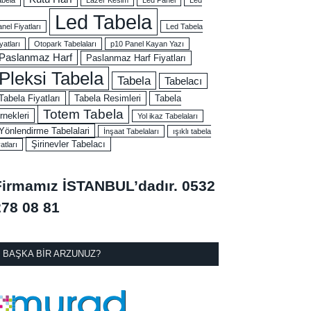
Led Tabela
nel Fiyatları
Led Tabela
yatları
Otopark Tabelaları
p10 Panel Kayan Yazı
Paslanmaz Harf
Paslanmaz Harf Fiyatları
Pleksi Tabela
Tabela
Tabelacı
Tabela Fiyatları
Tabela Resimleri
Tabela
Totem Tabela
rnekleri
Yol ikaz Tabelaları
Yönlendirme Tabelalari
İnşaat Tabelaları
ışıklı tabela
Şirinevler Tabelacı
yatları
Firmamız İSTANBUL’dadır.
0532
278 08 81
BAŞKA BIR ARZUNUZ?