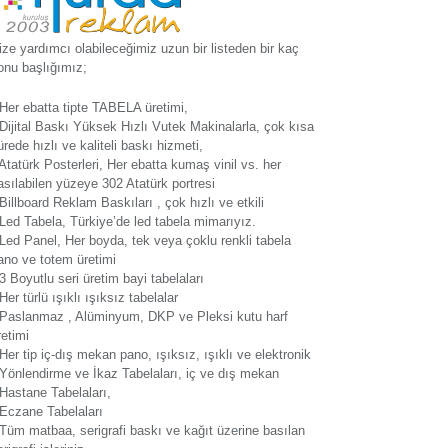
ize yardımcı olabileceğimiz uzun bir listeden bir kaç
onu başlığımız;
 Her ebatta tipte TABELA üretimi,
 Dijital Baskı Yüksek Hızlı Vutek Makinalarla, çok kısa
ürede hızlı ve kaliteli baskı hizmeti,
 Atatürk Posterleri, Her ebatta kumaş vinil vs. her
asılabilen yüzeye 302 Atatürk portresi
 Billboard Reklam Baskıları , çok hızlı ve etkili
 Led Tabela, Türkiye’de led tabela mimarıyız.
 Led Panel, Her boyda, tek veya çoklu renkli tabela
ano ve totem üretimi
 3 Boyutlu seri üretim bayi tabelaları
 Her türlü ışıklı ışıksız tabelalar
 Paslanmaz , Alüminyum, DKP ve Pleksi kutu harf
retimi
 Her tip iç-dış mekan pano, ışıksız, ışıklı ve elektronik
 Yönlendirme ve İkaz Tabelaları, iç ve dış mekan
 Hastane Tabelaları,
 Eczane Tabelaları
 Tüm matbaa, serigrafi baskı ve kağıt üzerine basılan