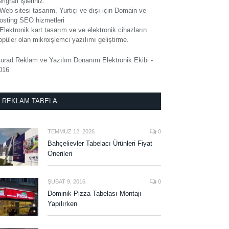
rigrafi işleriniz.
 Web sitesi tasarım, Yurtiçi ve dışı için Domain ve
osting SEO hizmetleri
 Elektronik kart tasarım ve ve elektronik cihazların
opüler olan mikroişlemci yazılımı geliştirme.
urad Reklam ve Yazılım Donanım Elektronik Ekibi -
016
REKLAM TABELA
TEMMUZ 12, 2026
0
Bahçelievler Tabelacı Ürünleri Fiyat
Önerileri
ŞUBAT 9, 2016
0
Dominik Pizza Tabelası Montajı
Yapılırken