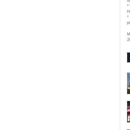
se
*
H
*
p
M
2