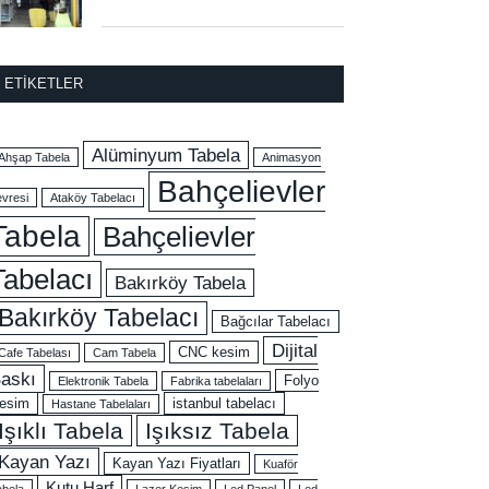
ETIKETLER
Alüminyum Tabela
Ahşap Tabela
Animasyon
Bahçelievler
evresi
Ataköy Tabelacı
Tabela
Bahçelievler
Tabelacı
Bakırköy Tabela
Bakırköy Tabelacı
Bağcılar Tabelacı
Dijital
CNC kesim
Cafe Tabelası
Cam Tabela
askı
Folyo
Elektronik Tabela
Fabrika tabelaları
esim
istanbul tabelacı
Hastane Tabelaları
Işıklı Tabela
Işıksız Tabela
Kayan Yazı
Kayan Yazı Fiyatları
Kuaför
Kutu Harf
abela
Lazer Kesim
Led Panel
Led