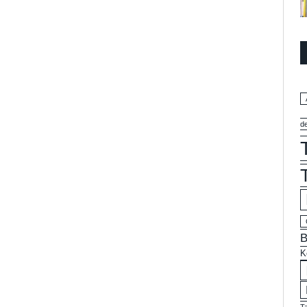
d
B
K
T