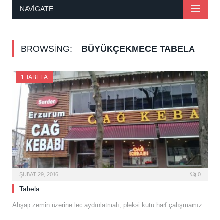
NAVIGATE
BROWSING:
BÜYÜKÇEKMECE TABELA
1 TABELA
ŞUBAT 29, 2016
0
Tabela
Ahşap zemin üzerine led aydınlatmalı, pleksi kutu harf çalışmamız