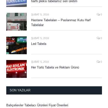
harfli pleksi tabelamız seri üretim
ŞUBAT 5, 2016
0
Hastane Tabelaları – Paslanmaz Kutu Harf
Tabelalar
ŞUBAT 5, 2016
0
Led Tabela
ŞUBAT 5, 2016
0
Her Türlü Tabela ve Reklam Ürünü
SON YAZILAR
Bahçelievler Tabelacı Ürünleri Fiyat Önerileri