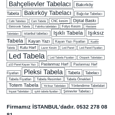
Bahçelievler Tabelacı
Bakırköy
Bakırköy Tabelacı
Tabela
Bağcılar Tabelacı
Dijital Baskı
CNC kesim
Cafe Tabelası
Cam Tabela
Folyo Kesim
Elektronik Tabela
Fabrika tabelaları
Hastane
Işıklı Tabela
Işıksız
istanbul tabelacı
Tabelaları
Tabela
Kayan Yazı
Kayan Yazı Fiyatları
Kuaför
Kutu Harf
Tabela
Lazer Kesim
Led Panel
Led Panel Fiyatları
Led Tabela
Led Tabela Fiyatları
Otopark Tabelaları
Paslanmaz Harf
Paslanmaz Harf
p10 Panel Kayan Yazı
Pleksi Tabela
Tabela
Tabelacı
Fiyatları
Tabela Fiyatları
Tabela Resimleri
Tabela Örnekleri
Totem Tabela
Yönlendirme Tabelalari
Yol ikaz Tabelaları
Şirinevler Tabelacı
İnşaat Tabelaları
ışıklı tabela fiyatları
Firmamız İSTANBUL’dadır.
0532 278 08
81