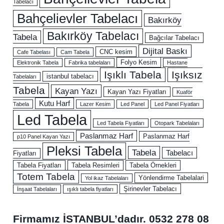
Tabelacı
Bahçelievler Tabelacı
Bakırköy
Bakırköy Tabelacı
Tabela
Bağcılar Tabelacı
Dijital Baskı
CNC kesim
Cafe Tabelası
Cam Tabela
Folyo Kesim
Elektronik Tabela
Fabrika tabelaları
Hastane
Işıklı Tabela
Işıksız
istanbul tabelacı
Tabelaları
Tabela
Kayan Yazı
Kayan Yazı Fiyatları
Kuaför
Kutu Harf
Tabela
Lazer Kesim
Led Panel
Led Panel Fiyatları
Led Tabela
Led Tabela Fiyatları
Otopark Tabelaları
Paslanmaz Harf
Paslanmaz Harf
p10 Panel Kayan Yazı
Pleksi Tabela
Tabela
Tabelacı
Fiyatları
Tabela Fiyatları
Tabela Resimleri
Tabela Örnekleri
Totem Tabela
Yönlendirme Tabelalari
Yol ikaz Tabelaları
Şirinevler Tabelacı
İnşaat Tabelaları
ışıklı tabela fiyatları
Firmamız İSTANBUL’dadır.
0532 278 08