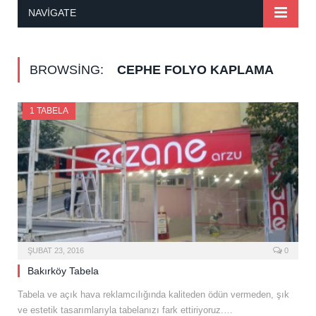
NAVIGATE
BROWSING:
CEPHE FOLYO KAPLAMA
1 TABELA
ŞUBAT 23, 2016
0
Bakırköy Tabela
Tabela ve açık hava reklamcılığında kaliteden ödün vermeden, şık
ve estetik tasarımlarıyla tabelanızı fark ettiriyoruz.…