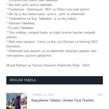
* 3 Boyutlu seri üretim bayi tabelaları
* Her türlü ışıklı ışıksız tabelalar
* Paslanmaz , Alüminyum, DKP ve Pleksi kutu harf üretimi
* Her tip iç-dış mekan pano, ışıksız, ışıklı ve elektronik
* Yönlendirme ve İkaz Tabelaları, iç ve dış mekan
* Hastane Tabelaları,
* Eczane Tabelaları
* Tüm matbaa, serigrafi baskı ve kağıt üzerine basılan serigrafi
işleriniz.
* Web sitesi tasarım, Yurtiçi ve dışı için Domain ve Hosting SEO
hizmetleri
* Elektronik kart tasarım ve ve elektronik cihazların popüler olan
mikroişlemci yazılımı geliştirme.
Murad Reklam ve Yazılım Donanım Elektronik Ekibi - 2016
REKLAM TABELA
TEMMUZ 12, 2026
0
Bahçelievler Tabelacı Ürünleri Fiyat Önerileri