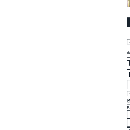
d
B
K
T