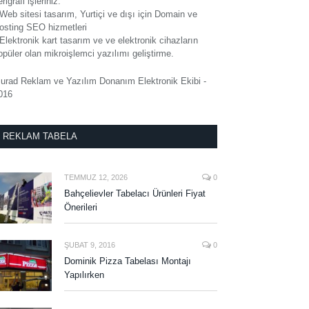
rigrafi işleriniz.
 Web sitesi tasarım, Yurtiçi ve dışı için Domain ve
osting SEO hizmetleri
 Elektronik kart tasarım ve ve elektronik cihazların
opüler olan mikroişlemci yazılımı geliştirme.
urad Reklam ve Yazılım Donanım Elektronik Ekibi -
016
REKLAM TABELA
TEMMUZ 12, 2026
0
Bahçelievler Tabelacı Ürünleri Fiyat
Önerileri
ŞUBAT 9, 2016
0
Dominik Pizza Tabelası Montajı
Yapılırken