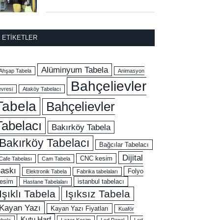
ETIKETLER
Alüminyum Tabela
Ahşap Tabela
Animasyon
Bahçelievler
evresi
Ataköy Tabelacı
Tabela
Bahçelievler
Tabelacı
Bakırköy Tabela
Bakırköy Tabelacı
Bağcılar Tabelacı
Dijital
CNC kesim
Cafe Tabelası
Cam Tabela
askı
Folyo
Elektronik Tabela
Fabrika tabelaları
esim
istanbul tabelacı
Hastane Tabelaları
Işıklı Tabela
Işıksız Tabela
Kayan Yazı
Kayan Yazı Fiyatları
Kuaför
Kutu Harf
abela
Lazer Kesim
Led Panel
Led