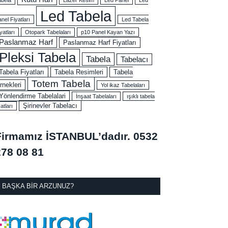
Led Tabela
nel Fiyatları
Led Tabela
yatları
Otopark Tabelaları
p10 Panel Kayan Yazı
Paslanmaz Harf
Paslanmaz Harf Fiyatları
Pleksi Tabela
Tabela
Tabelacı
Tabela Fiyatları
Tabela Resimleri
Tabela
Totem Tabela
rnekleri
Yol ikaz Tabelaları
Yönlendirme Tabelalari
İnşaat Tabelaları
ışıklı tabela
Şirinevler Tabelacı
yatları
Firmamız İSTANBUL’dadır.
0532
278 08 81
BAŞKA BIR ARZUNUZ?