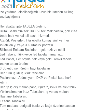
ize yardımcı olabileceğimiz uzun bir listeden bir kaç
onu başlığımız;
 Her ebatta tipte TABELA üretimi,
 Dijital Baskı Yüksek Hızlı Vutek Makinalarla, çok kısa
ürede hızlı ve kaliteli baskı hizmeti,
 Atatürk Posterleri, Her ebatta kumaş vinil vs. her
asılabilen yüzeye 302 Atatürk portresi
 Billboard Reklam Baskıları , çok hızlı ve etkili
 Led Tabela, Türkiye’de led tabela mimarıyız.
 Led Panel, Her boyda, tek veya çoklu renkli tabela
ano ve totem üretimi
 3 Boyutlu seri üretim bayi tabelaları
 Her türlü ışıklı ışıksız tabelalar
 Paslanmaz , Alüminyum, DKP ve Pleksi kutu harf
retimi
 Her tip iç-dış mekan pano, ışıksız, ışıklı ve elektronik
 Yönlendirme ve İkaz Tabelaları, iç ve dış mekan
 Hastane Tabelaları,
 Eczane Tabelaları
 Tüm matbaa, serigrafi baskı ve kağıt üzerine basılan