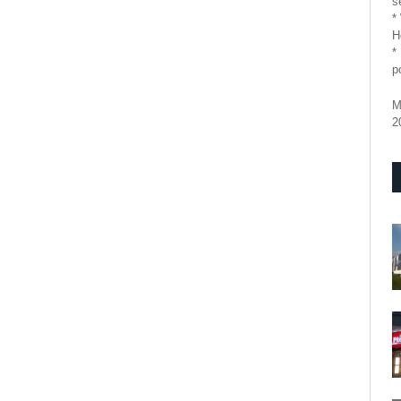
se
*
H
*
p
M
2