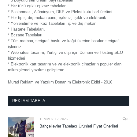
* 3 Boyutlu seri üretim bayi tabelaları
* Her türlü ışıklı ışıksız tabelalar
* Paslanmaz , Alüminyum, DKP ve Pleksi kutu harf üretimi
* Her tip iç-dış mekan pano, ışıksız, ışıklı ve elektronik
* Yönlendirme ve İkaz Tabelaları, iç ve dış mekan
* Hastane Tabelaları,
* Eczane Tabelaları
* Tüm matbaa, serigrafi baskı ve kağıt üzerine basılan serigrafi
işleriniz.
* Web sitesi tasarım, Yurtiçi ve dışı için Domain ve Hosting SEO
hizmetleri
* Elektronik kart tasarım ve ve elektronik cihazların popüler olan
mikroişlemci yazılımı geliştirme.
Murad Reklam ve Yazılım Donanım Elektronik Ekibi - 2016
REKLAM TABELA
TEMMUZ 12, 2026
0
Bahçelievler Tabelacı Ürünleri Fiyat Önerileri