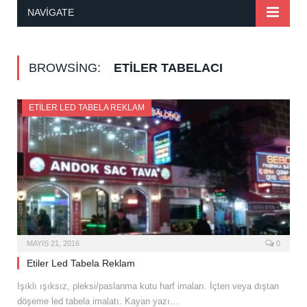
NAVIGATE
BROWSING:
ETILER TABELACI
ETILER LED TABELA REKLAM
MAYIS 21, 2016
0
Etiler Led Tabela Reklam
Işıklı ışıksız, pleksi/paslanma kutu harf imaları. İçten veya dıştan
döşeme led tabela imalatı. Kayan yazı…