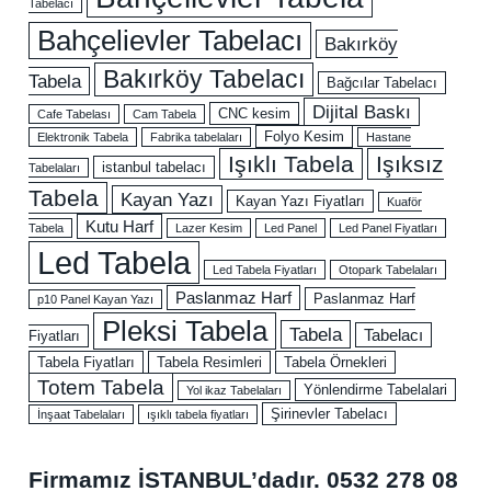
Tabelacı
Bahçelievler Tabelacı
Bakırköy
Bakırköy Tabelacı
Tabela
Bağcılar Tabelacı
Dijital Baskı
CNC kesim
Cafe Tabelası
Cam Tabela
Folyo Kesim
Elektronik Tabela
Fabrika tabelaları
Hastane
Işıklı Tabela
Işıksız
istanbul tabelacı
Tabelaları
Tabela
Kayan Yazı
Kayan Yazı Fiyatları
Kuaför
Kutu Harf
Tabela
Lazer Kesim
Led Panel
Led Panel Fiyatları
Led Tabela
Led Tabela Fiyatları
Otopark Tabelaları
Paslanmaz Harf
Paslanmaz Harf
p10 Panel Kayan Yazı
Pleksi Tabela
Tabela
Tabelacı
Fiyatları
Tabela Fiyatları
Tabela Resimleri
Tabela Örnekleri
Totem Tabela
Yönlendirme Tabelalari
Yol ikaz Tabelaları
Şirinevler Tabelacı
İnşaat Tabelaları
ışıklı tabela fiyatları
Firmamız İSTANBUL’dadır.
0532 278 08