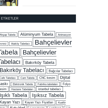
ETIKETLER
Alüminyum Tabela
Ahşap Tabela
Animasyon
Bahçelievler
evresi
Ataköy Tabelacı
Tabela
Bahçelievler
Tabelacı
Bakırköy Tabela
Bakırköy Tabelacı
Bağcılar Tabelacı
Dijital
CNC kesim
Cafe Tabelası
Cam Tabela
askı
Folyo
Elektronik Tabela
Fabrika tabelaları
esim
istanbul tabelacı
Hastane Tabelaları
Işıklı Tabela
Işıksız Tabela
Kayan Yazı
Kayan Yazı Fiyatları
Kuaför
Kutu Harf
abela
Lazer Kesim
Led Panel
Led