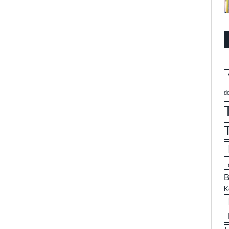
d
B
K
T