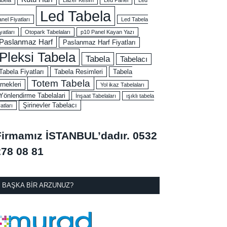
Led Tabela
nel Fiyatları
Led Tabela
yatları
Otopark Tabelaları
p10 Panel Kayan Yazı
Paslanmaz Harf
Paslanmaz Harf Fiyatları
Pleksi Tabela
Tabela
Tabelacı
Tabela Fiyatları
Tabela Resimleri
Tabela
Totem Tabela
rnekleri
Yol ikaz Tabelaları
Yönlendirme Tabelalari
İnşaat Tabelaları
ışıklı tabela
Şirinevler Tabelacı
yatları
Firmamız İSTANBUL’dadır.
0532
278 08 81
BAŞKA BIR ARZUNUZ?