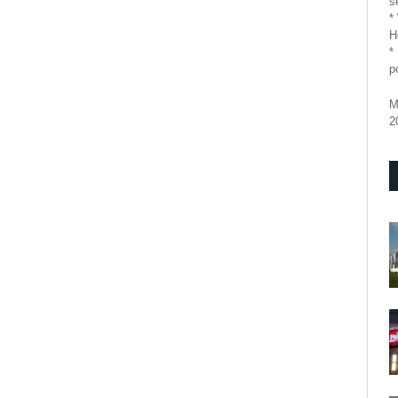
se
*
H
*
p
M
2