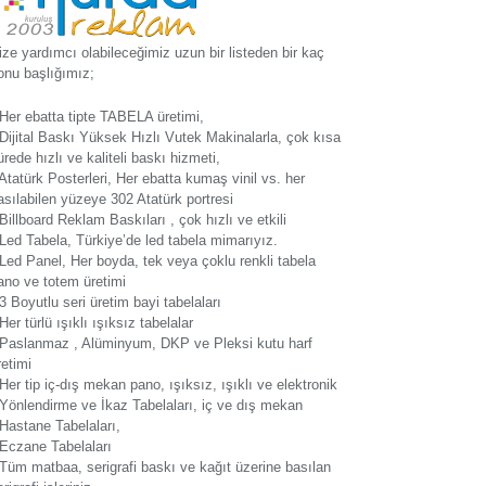
ize yardımcı olabileceğimiz uzun bir listeden bir kaç
onu başlığımız;
 Her ebatta tipte TABELA üretimi,
 Dijital Baskı Yüksek Hızlı Vutek Makinalarla, çok kısa
ürede hızlı ve kaliteli baskı hizmeti,
 Atatürk Posterleri, Her ebatta kumaş vinil vs. her
asılabilen yüzeye 302 Atatürk portresi
 Billboard Reklam Baskıları , çok hızlı ve etkili
 Led Tabela, Türkiye’de led tabela mimarıyız.
 Led Panel, Her boyda, tek veya çoklu renkli tabela
ano ve totem üretimi
 3 Boyutlu seri üretim bayi tabelaları
 Her türlü ışıklı ışıksız tabelalar
 Paslanmaz , Alüminyum, DKP ve Pleksi kutu harf
retimi
 Her tip iç-dış mekan pano, ışıksız, ışıklı ve elektronik
 Yönlendirme ve İkaz Tabelaları, iç ve dış mekan
 Hastane Tabelaları,
 Eczane Tabelaları
 Tüm matbaa, serigrafi baskı ve kağıt üzerine basılan