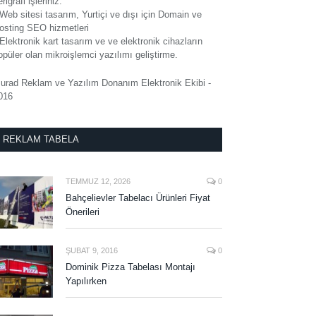
rigrafi işleriniz.
 Web sitesi tasarım, Yurtiçi ve dışı için Domain ve
osting SEO hizmetleri
 Elektronik kart tasarım ve ve elektronik cihazların
opüler olan mikroişlemci yazılımı geliştirme.
urad Reklam ve Yazılım Donanım Elektronik Ekibi -
016
REKLAM TABELA
TEMMUZ 12, 2026
0
Bahçelievler Tabelacı Ürünleri Fiyat
Önerileri
ŞUBAT 9, 2016
0
Dominik Pizza Tabelası Montajı
Yapılırken