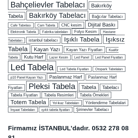
Bahçelievler Tabelacı
Bakırköy
Bakırköy Tabelacı
Tabela
Bağcılar Tabelacı
Dijital Baskı
CNC kesim
Cafe Tabelası
Cam Tabela
Folyo Kesim
Elektronik Tabela
Fabrika tabelaları
Hastane
Işıklı Tabela
Işıksız
istanbul tabelacı
Tabelaları
Tabela
Kayan Yazı
Kayan Yazı Fiyatları
Kuaför
Kutu Harf
Tabela
Lazer Kesim
Led Panel
Led Panel Fiyatları
Led Tabela
Led Tabela Fiyatları
Otopark Tabelaları
Paslanmaz Harf
Paslanmaz Harf
p10 Panel Kayan Yazı
Pleksi Tabela
Tabela
Tabelacı
Fiyatları
Tabela Fiyatları
Tabela Resimleri
Tabela Örnekleri
Totem Tabela
Yönlendirme Tabelalari
Yol ikaz Tabelaları
Şirinevler Tabelacı
İnşaat Tabelaları
ışıklı tabela fiyatları
Firmamız İSTANBUL’dadır.
0532 278 08
81