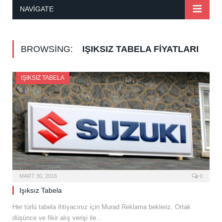
NAVIGATE
BROWSING:
IŞIKSIZ TABELA FIYATLARI
IŞIKSIZ TABELA
MART 30, 2016
0
Işıksız Tabela
Her türlü tabela ihtiyacınız için Murad Reklama bekleriz. Ortak
düşünce ve fikir alış verişi ile…