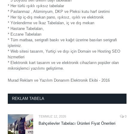
* 3 Boyutlu seri üretim bayi tabelaları
* Her türlü ışıklı ışıksız tabelalar
* Paslanmaz , Alüminyum, DKP ve Pleksi kutu harf üretimi
* Her tip iç-dış mekan pano, ışıksız, ışıklı ve elektronik
* Yönlendirme ve İkaz Tabelaları, iç ve dış mekan
* Hastane Tabelaları,
* Eczane Tabelaları
* Tüm matbaa, serigrafi baskı ve kağıt üzerine basılan serigrafi
işleriniz.
* Web sitesi tasarım, Yurtiçi ve dışı için Domain ve Hosting SEO
hizmetleri
* Elektronik kart tasarım ve ve elektronik cihazların popüler olan
mikroişlemci yazılımı geliştirme.
Murad Reklam ve Yazılım Donanım Elektronik Ekibi - 2016
REKLAM TABELA
TEMMUZ 12, 2026
0
Bahçelievler Tabelacı Ürünleri Fiyat Önerileri