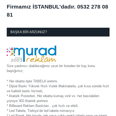
Firmamız İSTANBUL’dadır.
0532 278 08
81
BAŞKA BIR ARZUNUZ?
Size yardımcı olabileceğimiz uzun bir listeden bir kaç konu
başlığımız;
* Her ebatta tipte TABELA üretimi,
* Dijital Baskı Yüksek Hızlı Vutek Makinalarla, çok kısa sürede hızlı
ve kaliteli baskı hizmeti,
* Atatürk Posterleri, Her ebatta kumaş vinil vs. her basılabilen
yüzeye 302 Atatürk portresi
* Billboard Reklam Baskıları , çok hızlı ve etkili
* Led Tabela, Türkiye’de led tabela mimarıyız.
* Led Panel, Her boyda, tek veya çoklu renkli tabela pano ve totem