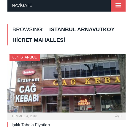
NAVIGATE
BROWSING:
İSTANBUL ARNAVUTKÖY
HICRET MAHALLESI
034 İSTANBUL
TEMMUZ 4, 2018
0
Işıklı Tabela Fiyatları