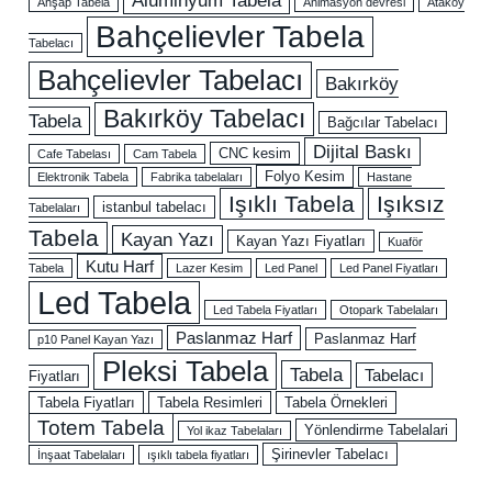
Ahşap Tabela
Animasyon devresi
Ataköy
Bahçelievler Tabela
Tabelacı
Bahçelievler Tabelacı
Bakırköy
Bakırköy Tabelacı
Tabela
Bağcılar Tabelacı
Dijital Baskı
CNC kesim
Cafe Tabelası
Cam Tabela
Folyo Kesim
Elektronik Tabela
Fabrika tabelaları
Hastane
Işıklı Tabela
Işıksız
istanbul tabelacı
Tabelaları
Tabela
Kayan Yazı
Kayan Yazı Fiyatları
Kuaför
Kutu Harf
Tabela
Lazer Kesim
Led Panel
Led Panel Fiyatları
Led Tabela
Led Tabela Fiyatları
Otopark Tabelaları
Paslanmaz Harf
Paslanmaz Harf
p10 Panel Kayan Yazı
Pleksi Tabela
Tabela
Tabelacı
Fiyatları
Tabela Fiyatları
Tabela Resimleri
Tabela Örnekleri
Totem Tabela
Yönlendirme Tabelalari
Yol ikaz Tabelaları
Şirinevler Tabelacı
İnşaat Tabelaları
ışıklı tabela fiyatları