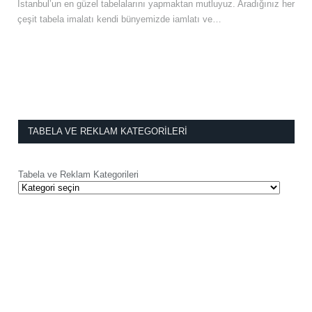
İstanbul’un en güzel tabelalarını yapmaktan mutluyuz. Aradığınız her
çeşit tabela imalatı kendi bünyemizde iamlatı ve…
TABELA VE REKLAM KATEGORILERI
Tabela ve Reklam Kategorileri