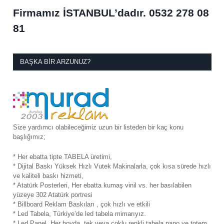
Firmamız İSTANBUL’dadır.
0532 278 08
81
BAŞKA BIR ARZUNUZ?
Size yardımcı olabileceğimiz uzun bir listeden bir kaç konu
başlığımız;
* Her ebatta tipte TABELA üretimi,
* Dijital Baskı Yüksek Hızlı Vutek Makinalarla, çok kısa sürede hızlı
ve kaliteli baskı hizmeti,
* Atatürk Posterleri, Her ebatta kumaş vinil vs. her basılabilen
yüzeye 302 Atatürk portresi
* Billboard Reklam Baskıları , çok hızlı ve etkili
* Led Tabela, Türkiye’de led tabela mimarıyız.
* Led Panel, Her boyda, tek veya çoklu renkli tabela pano ve totem