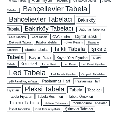
Ahşap Tabela
Animasyon devresi
Ataköy
Bahçelievler Tabela
Tabelacı
Bahçelievler Tabelacı
Bakırköy
Bakırköy Tabelacı
Tabela
Bağcılar Tabelacı
Dijital Baskı
CNC kesim
Cafe Tabelası
Cam Tabela
Folyo Kesim
Elektronik Tabela
Fabrika tabelaları
Hastane
Işıklı Tabela
Işıksız
istanbul tabelacı
Tabelaları
Tabela
Kayan Yazı
Kayan Yazı Fiyatları
Kuaför
Kutu Harf
Tabela
Lazer Kesim
Led Panel
Led Panel Fiyatları
Led Tabela
Led Tabela Fiyatları
Otopark Tabelaları
Paslanmaz Harf
Paslanmaz Harf
p10 Panel Kayan Yazı
Pleksi Tabela
Tabela
Tabelacı
Fiyatları
Tabela Fiyatları
Tabela Resimleri
Tabela Örnekleri
Totem Tabela
Yönlendirme Tabelalari
Yol ikaz Tabelaları
Şirinevler Tabelacı
İnşaat Tabelaları
ışıklı tabela fiyatları