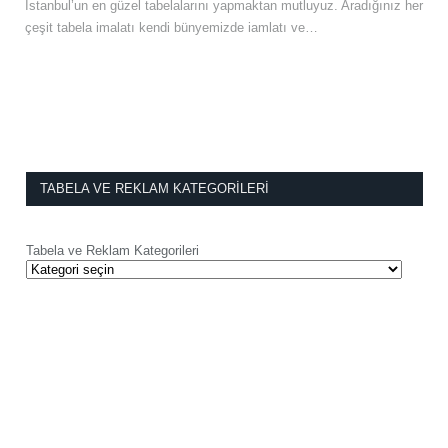
İstanbul’un en güzel tabelalarını yapmaktan mutluyuz. Aradığınız her
çeşit tabela imalatı kendi bünyemizde iamlatı ve…
TABELA VE REKLAM KATEGORILERI
Tabela ve Reklam Kategorileri