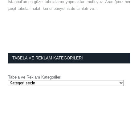
İstanbul’un en güzel tabelalarını yapmaktan mutluyuz. Aradığınız her
çeşit tabela imalatı kendi bünyemizde iamlatı ve…
TABELA VE REKLAM KATEGORILERI
Tabela ve Reklam Kategorileri