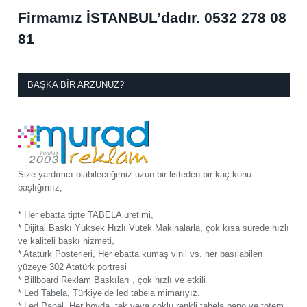
Firmamız İSTANBUL’dadır.
0532 278 08
81
BAŞKA BIR ARZUNUZ?
Size yardımcı olabileceğimiz uzun bir listeden bir kaç konu
başlığımız;
* Her ebatta tipte TABELA üretimi,
* Dijital Baskı Yüksek Hızlı Vutek Makinalarla, çok kısa sürede hızlı
ve kaliteli baskı hizmeti,
* Atatürk Posterleri, Her ebatta kumaş vinil vs. her basılabilen
yüzeye 302 Atatürk portresi
* Billboard Reklam Baskıları , çok hızlı ve etkili
* Led Tabela, Türkiye’de led tabela mimarıyız.
* Led Panel, Her boyda, tek veya çoklu renkli tabela pano ve totem