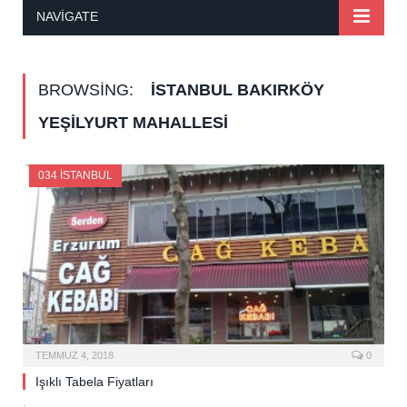
NAVIGATE
BROWSING:
İSTANBUL BAKIRKÖY
YEŞILYURT MAHALLESI
034 İSTANBUL
TEMMUZ 4, 2018
0
Işıklı Tabela Fiyatları