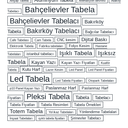
Ahşap Tabela
Animasyon devresi
Ataköy
Bahçelievler Tabela
Tabelacı
Bahçelievler Tabelacı
Bakırköy
Bakırköy Tabelacı
Tabela
Bağcılar Tabelacı
Dijital Baskı
CNC kesim
Cafe Tabelası
Cam Tabela
Folyo Kesim
Elektronik Tabela
Fabrika tabelaları
Hastane
Işıklı Tabela
Işıksız
istanbul tabelacı
Tabelaları
Tabela
Kayan Yazı
Kayan Yazı Fiyatları
Kuaför
Kutu Harf
Tabela
Lazer Kesim
Led Panel
Led Panel Fiyatları
Led Tabela
Led Tabela Fiyatları
Otopark Tabelaları
Paslanmaz Harf
Paslanmaz Harf
p10 Panel Kayan Yazı
Pleksi Tabela
Tabela
Tabelacı
Fiyatları
Tabela Fiyatları
Tabela Resimleri
Tabela Örnekleri
Totem Tabela
Yönlendirme Tabelalari
Yol ikaz Tabelaları
Şirinevler Tabelacı
İnşaat Tabelaları
ışıklı tabela fiyatları