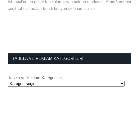
İstanbul’un en güzel tabelalarını yapmaktan mutluyuz. Aradığınız her
çeşit tabela imalatı kendi bünyemizde iamlatı ve…
TABELA VE REKLAM KATEGORILERI
Tabela ve Reklam Kategorileri