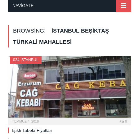
NAVIGATE
BROWSING:
İSTANBUL BEŞIKTAŞ
TÜRKALI MAHALLESI
034 İSTANBUL
TEMMUZ 4, 2018
0
Işıklı Tabela Fiyatları