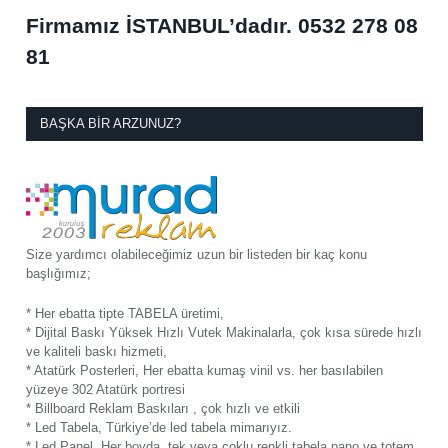
Firmamız İSTANBUL’dadır.
0532 278 08
81
BAŞKA BIR ARZUNUZ?
Size yardımcı olabileceğimiz uzun bir listeden bir kaç konu
başlığımız;
* Her ebatta tipte TABELA üretimi,
* Dijital Baskı Yüksek Hızlı Vutek Makinalarla, çok kısa sürede hızlı
ve kaliteli baskı hizmeti,
* Atatürk Posterleri, Her ebatta kumaş vinil vs. her basılabilen
yüzeye 302 Atatürk portresi
* Billboard Reklam Baskıları , çok hızlı ve etkili
* Led Tabela, Türkiye’de led tabela mimarıyız.
* Led Panel, Her boyda, tek veya çoklu renkli tabela pano ve totem