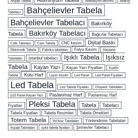
Ahşap Tabela
Animasyon devresi
Ataköy
Bahçelievler Tabela
Tabelacı
Bahçelievler Tabelacı
Bakırköy
Bakırköy Tabelacı
Tabela
Bağcılar Tabelacı
Dijital Baskı
CNC kesim
Cafe Tabelası
Cam Tabela
Folyo Kesim
Elektronik Tabela
Fabrika tabelaları
Hastane
Işıklı Tabela
Işıksız
istanbul tabelacı
Tabelaları
Tabela
Kayan Yazı
Kayan Yazı Fiyatları
Kuaför
Kutu Harf
Tabela
Lazer Kesim
Led Panel
Led Panel Fiyatları
Led Tabela
Led Tabela Fiyatları
Otopark Tabelaları
Paslanmaz Harf
Paslanmaz Harf
p10 Panel Kayan Yazı
Pleksi Tabela
Tabela
Tabelacı
Fiyatları
Tabela Fiyatları
Tabela Resimleri
Tabela Örnekleri
Totem Tabela
Yönlendirme Tabelalari
Yol ikaz Tabelaları
Şirinevler Tabelacı
İnşaat Tabelaları
ışıklı tabela fiyatları