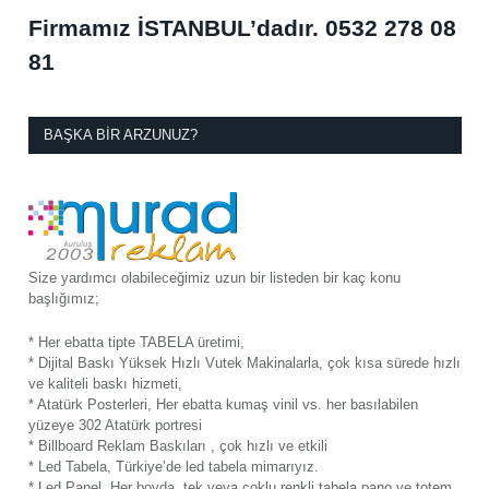
Firmamız İSTANBUL’dadır.
0532 278 08
81
BAŞKA BIR ARZUNUZ?
Size yardımcı olabileceğimiz uzun bir listeden bir kaç konu
başlığımız;
* Her ebatta tipte TABELA üretimi,
* Dijital Baskı Yüksek Hızlı Vutek Makinalarla, çok kısa sürede hızlı
ve kaliteli baskı hizmeti,
* Atatürk Posterleri, Her ebatta kumaş vinil vs. her basılabilen
yüzeye 302 Atatürk portresi
* Billboard Reklam Baskıları , çok hızlı ve etkili
* Led Tabela, Türkiye’de led tabela mimarıyız.
* Led Panel, Her boyda, tek veya çoklu renkli tabela pano ve totem