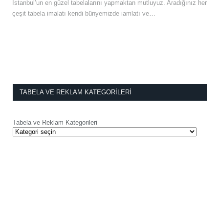
İstanbul’un en güzel tabelalarını yapmaktan mutluyuz. Aradığınız her
çeşit tabela imalatı kendi bünyemizde iamlatı ve…
TABELA VE REKLAM KATEGORILERI
Tabela ve Reklam Kategorileri