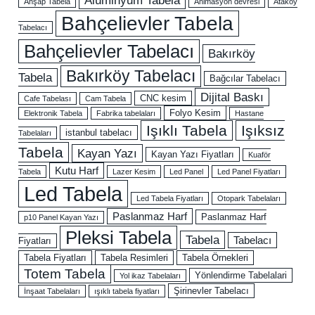
Ahşap Tabela
Animasyon devresi
Ataköy
Bahçelievler Tabela
Tabelacı
Bahçelievler Tabelacı
Bakırköy
Bakırköy Tabelacı
Tabela
Bağcılar Tabelacı
Dijital Baskı
CNC kesim
Cafe Tabelası
Cam Tabela
Folyo Kesim
Elektronik Tabela
Fabrika tabelaları
Hastane
Işıklı Tabela
Işıksız
istanbul tabelacı
Tabelaları
Tabela
Kayan Yazı
Kayan Yazı Fiyatları
Kuaför
Kutu Harf
Tabela
Lazer Kesim
Led Panel
Led Panel Fiyatları
Led Tabela
Led Tabela Fiyatları
Otopark Tabelaları
Paslanmaz Harf
Paslanmaz Harf
p10 Panel Kayan Yazı
Pleksi Tabela
Tabela
Tabelacı
Fiyatları
Tabela Fiyatları
Tabela Resimleri
Tabela Örnekleri
Totem Tabela
Yönlendirme Tabelalari
Yol ikaz Tabelaları
Şirinevler Tabelacı
İnşaat Tabelaları
ışıklı tabela fiyatları