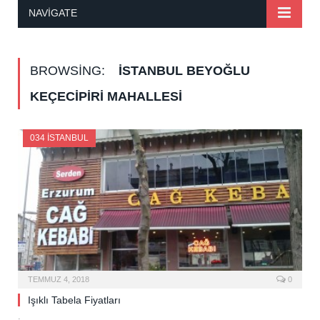
NAVIGATE
BROWSING:
İSTANBUL BEYOĞLU
KEÇECIPIRI MAHALLESI
034 İSTANBUL
TEMMUZ 4, 2018
0
Işıklı Tabela Fiyatları