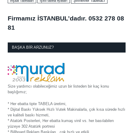
Şirinevler Tabelacı
İnşaat Tabelaları
ışıklı tabela fiyatları
Firmamız İSTANBUL’dadır.
0532 278 08
81
BAŞKA BIR ARZUNUZ?
Size yardımcı olabileceğimiz uzun bir listeden bir kaç konu
başlığımız;
* Her ebatta tipte TABELA üretimi,
* Dijital Baskı Yüksek Hızlı Vutek Makinalarla, çok kısa sürede hızlı
ve kaliteli baskı hizmeti,
* Atatürk Posterleri, Her ebatta kumaş vinil vs. her basılabilen
yüzeye 302 Atatürk portresi
* Billboard Reklam Baskıları , çok hızlı ve etkili