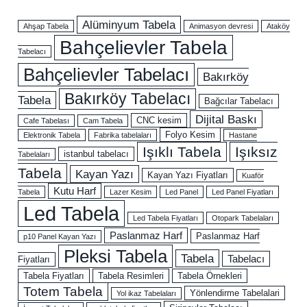
Alüminyum Tabela
Ahşap Tabela
Animasyon devresi
Ataköy
Bahçelievler Tabela
Tabelacı
Bahçelievler Tabelacı
Bakırköy
Bakırköy Tabelacı
Tabela
Bağcılar Tabelacı
Dijital Baskı
CNC kesim
Cafe Tabelası
Cam Tabela
Folyo Kesim
Elektronik Tabela
Fabrika tabelaları
Hastane
Işıklı Tabela
Işıksız
istanbul tabelacı
Tabelaları
Tabela
Kayan Yazı
Kayan Yazı Fiyatları
Kuaför
Kutu Harf
Tabela
Lazer Kesim
Led Panel
Led Panel Fiyatları
Led Tabela
Led Tabela Fiyatları
Otopark Tabelaları
Paslanmaz Harf
Paslanmaz Harf
p10 Panel Kayan Yazı
Pleksi Tabela
Tabela
Tabelacı
Fiyatları
Tabela Fiyatları
Tabela Resimleri
Tabela Örnekleri
Totem Tabela
Yönlendirme Tabelalari
Yol ikaz Tabelaları