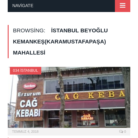
NAVIGATE
BROWSING:
İSTANBUL BEYOĞLU
KEMANKEŞ(KARAMUSTAFAPAŞA)
MAHALLESI
034 İSTANBUL
TEMMUZ 4, 2018
0