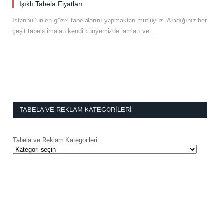
Işıklı Tabela Fiyatları
İstanbul’un en güzel tabelalarını yapmaktan mutluyuz. Aradığınız her
çeşit tabela imalatı kendi bünyemizde iamlatı ve…
TABELA VE REKLAM KATEGORILERI
Tabela ve Reklam Kategorileri