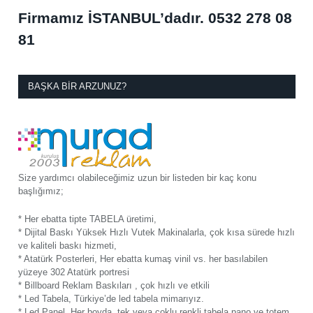
Firmamız İSTANBUL’dadır.
0532 278 08
81
BAŞKA BIR ARZUNUZ?
Size yardımcı olabileceğimiz uzun bir listeden bir kaç konu
başlığımız;
* Her ebatta tipte TABELA üretimi,
* Dijital Baskı Yüksek Hızlı Vutek Makinalarla, çok kısa sürede hızlı
ve kaliteli baskı hizmeti,
* Atatürk Posterleri, Her ebatta kumaş vinil vs. her basılabilen
yüzeye 302 Atatürk portresi
* Billboard Reklam Baskıları , çok hızlı ve etkili
* Led Tabela, Türkiye’de led tabela mimarıyız.
* Led Panel, Her boyda, tek veya çoklu renkli tabela pano ve totem