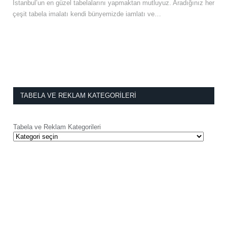
İstanbul’un en güzel tabelalarını yapmaktan mutluyuz. Aradığınız her
çeşit tabela imalatı kendi bünyemizde iamlatı ve…
TABELA VE REKLAM KATEGORILERI
Tabela ve Reklam Kategorileri