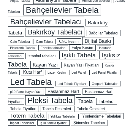
Ahşap Tabela
Animasyon devresi
Ataköy
Bahçelievler Tabela
Tabelacı
Bahçelievler Tabelacı
Bakırköy
Bakırköy Tabelacı
Tabela
Bağcılar Tabelacı
Dijital Baskı
CNC kesim
Cafe Tabelası
Cam Tabela
Folyo Kesim
Elektronik Tabela
Fabrika tabelaları
Hastane
Işıklı Tabela
Işıksız
istanbul tabelacı
Tabelaları
Tabela
Kayan Yazı
Kayan Yazı Fiyatları
Kuaför
Kutu Harf
Tabela
Lazer Kesim
Led Panel
Led Panel Fiyatları
Led Tabela
Led Tabela Fiyatları
Otopark Tabelaları
Paslanmaz Harf
Paslanmaz Harf
p10 Panel Kayan Yazı
Pleksi Tabela
Tabela
Tabelacı
Fiyatları
Tabela Fiyatları
Tabela Resimleri
Tabela Örnekleri
Totem Tabela
Yönlendirme Tabelalari
Yol ikaz Tabelaları
Şirinevler Tabelacı
İnşaat Tabelaları
ışıklı tabela fiyatları