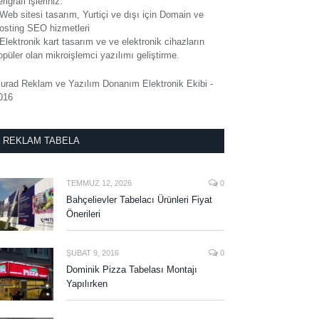
rigrafi işleriniz.
 Web sitesi tasarım, Yurtiçi ve dışı için Domain ve
osting SEO hizmetleri
 Elektronik kart tasarım ve ve elektronik cihazların
opüler olan mikroişlemci yazılımı geliştirme.
urad Reklam ve Yazılım Donanım Elektronik Ekibi -
016
REKLAM TABELA
TEMMUZ 12, 2026
0
Bahçelievler Tabelacı Ürünleri Fiyat
Önerileri
ŞUBAT 9, 2016
0
Dominik Pizza Tabelası Montajı
Yapılırken