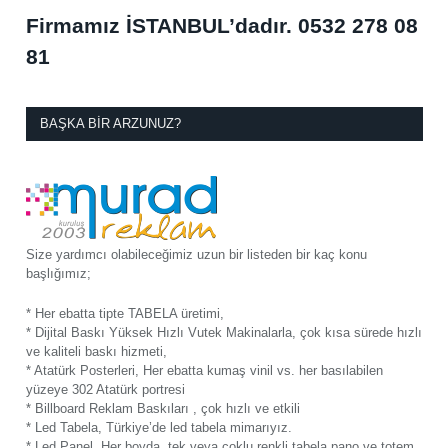
Firmamız İSTANBUL’dadır.
0532 278 08
81
BAŞKA BIR ARZUNUZ?
Size yardımcı olabileceğimiz uzun bir listeden bir kaç konu
başlığımız;
* Her ebatta tipte TABELA üretimi,
* Dijital Baskı Yüksek Hızlı Vutek Makinalarla, çok kısa sürede hızlı
ve kaliteli baskı hizmeti,
* Atatürk Posterleri, Her ebatta kumaş vinil vs. her basılabilen
yüzeye 302 Atatürk portresi
* Billboard Reklam Baskıları , çok hızlı ve etkili
* Led Tabela, Türkiye’de led tabela mimarıyız.
* Led Panel, Her boyda, tek veya çoklu renkli tabela pano ve totem