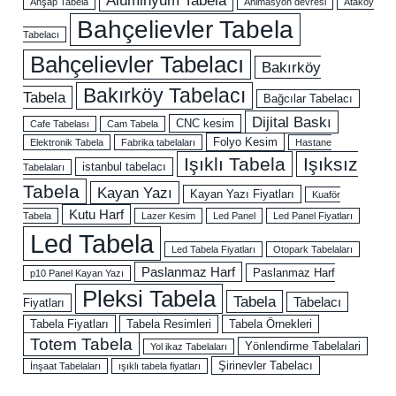
Ahşap Tabela
Animasyon devresi
Ataköy
Bahçelievler Tabela
Tabelacı
Bahçelievler Tabelacı
Bakırköy
Bakırköy Tabelacı
Tabela
Bağcılar Tabelacı
Dijital Baskı
CNC kesim
Cafe Tabelası
Cam Tabela
Folyo Kesim
Elektronik Tabela
Fabrika tabelaları
Hastane
Işıklı Tabela
Işıksız
istanbul tabelacı
Tabelaları
Tabela
Kayan Yazı
Kayan Yazı Fiyatları
Kuaför
Kutu Harf
Tabela
Lazer Kesim
Led Panel
Led Panel Fiyatları
Led Tabela
Led Tabela Fiyatları
Otopark Tabelaları
Paslanmaz Harf
Paslanmaz Harf
p10 Panel Kayan Yazı
Pleksi Tabela
Tabela
Tabelacı
Fiyatları
Tabela Fiyatları
Tabela Resimleri
Tabela Örnekleri
Totem Tabela
Yönlendirme Tabelalari
Yol ikaz Tabelaları
Şirinevler Tabelacı
İnşaat Tabelaları
ışıklı tabela fiyatları