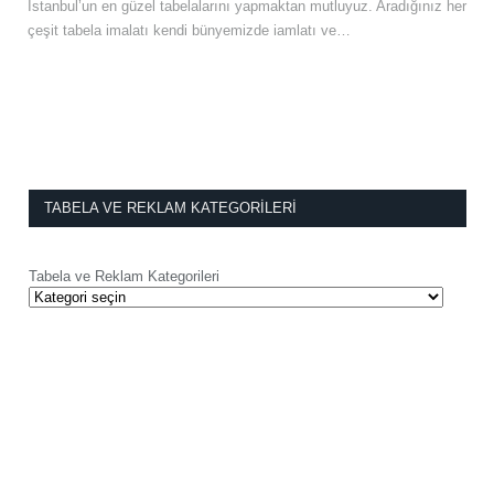
İstanbul’un en güzel tabelalarını yapmaktan mutluyuz. Aradığınız her
çeşit tabela imalatı kendi bünyemizde iamlatı ve…
TABELA VE REKLAM KATEGORILERI
Tabela ve Reklam Kategorileri