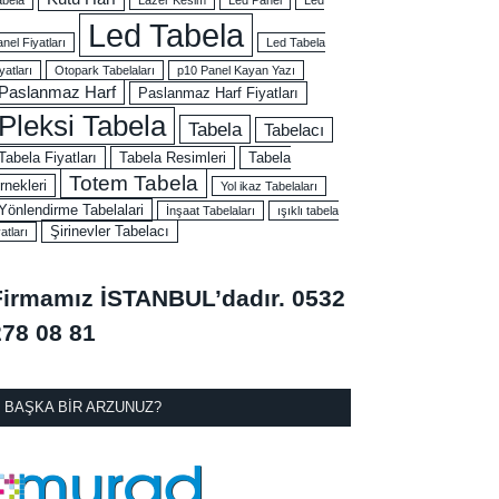
Led Tabela
nel Fiyatları
Led Tabela
yatları
Otopark Tabelaları
p10 Panel Kayan Yazı
Paslanmaz Harf
Paslanmaz Harf Fiyatları
Pleksi Tabela
Tabela
Tabelacı
Tabela Fiyatları
Tabela Resimleri
Tabela
Totem Tabela
rnekleri
Yol ikaz Tabelaları
Yönlendirme Tabelalari
İnşaat Tabelaları
ışıklı tabela
Şirinevler Tabelacı
yatları
Firmamız İSTANBUL’dadır.
0532
278 08 81
BAŞKA BIR ARZUNUZ?