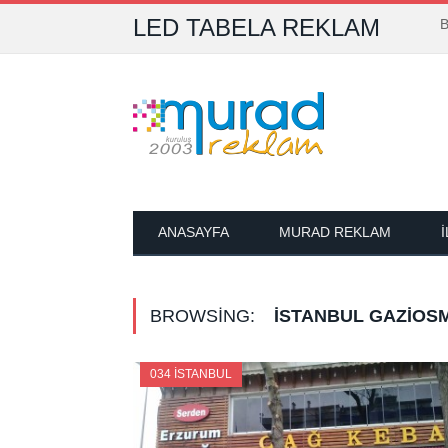
LED TABELA REKLAM
B
ANASAYFA
MURAD REKLAM
BROWSING:
İSTANBUL GAZIOS
034 İSTANBUL