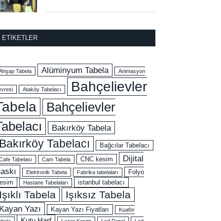
ETIKETLER
Alüminyum Tabela
Ahşap Tabela
Animasyon
Bahçelievler
evresi
Ataköy Tabelacı
Tabela
Bahçelievler
Tabelacı
Bakırköy Tabela
Bakırköy Tabelacı
Bağcılar Tabelacı
Dijital
CNC kesim
Cafe Tabelası
Cam Tabela
askı
Folyo
Elektronik Tabela
Fabrika tabelaları
esim
istanbul tabelacı
Hastane Tabelaları
Işıklı Tabela
Işıksız Tabela
Kayan Yazı
Kayan Yazı Fiyatları
Kuaför
Kutu Harf
abela
Lazer Kesim
Led Panel
Led