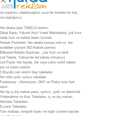
ize yardımcı olabileceğimiz uzun bir listeden bir kaç
onu başlığımız;
 Her ebatta tipte TABELA üretimi,
 Dijital Baskı Yüksek Hızlı Vutek Makinalarla, çok kısa
ürede hızlı ve kaliteli baskı hizmeti,
 Atatürk Posterleri, Her ebatta kumaş vinil vs. her
asılabilen yüzeye 302 Atatürk portresi
 Billboard Reklam Baskıları , çok hızlı ve etkili
 Led Tabela, Türkiye’de led tabela mimarıyız.
 Led Panel, Her boyda, tek veya çoklu renkli tabela
ano ve totem üretimi
 3 Boyutlu seri üretim bayi tabelaları
 Her türlü ışıklı ışıksız tabelalar
 Paslanmaz , Alüminyum, DKP ve Pleksi kutu harf
retimi
 Her tip iç-dış mekan pano, ışıksız, ışıklı ve elektronik
 Yönlendirme ve İkaz Tabelaları, iç ve dış mekan
 Hastane Tabelaları,
 Eczane Tabelaları
 Tüm matbaa, serigrafi baskı ve kağıt üzerine basılan