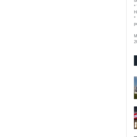
se
*
H
*
p
M
2