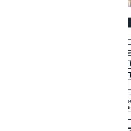
d
B
K
T