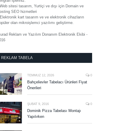
rigrafi işleriniz.
 Web sitesi tasarım, Yurtiçi ve dışı için Domain ve
osting SEO hizmetleri
 Elektronik kart tasarım ve ve elektronik cihazların
opüler olan mikroişlemci yazılımı geliştirme.
urad Reklam ve Yazılım Donanım Elektronik Ekibi -
016
REKLAM TABELA
TEMMUZ 12, 2026
0
Bahçelievler Tabelacı Ürünleri Fiyat
Önerileri
ŞUBAT 9, 2016
0
Dominik Pizza Tabelası Montajı
Yapılırken