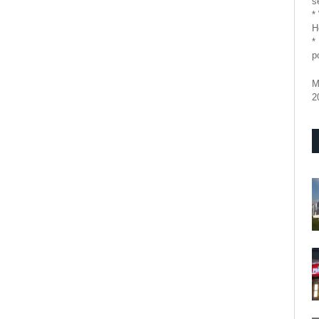
se
*
H
*
p
M
2