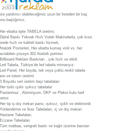
ize yardımcı olabileceğimiz uzun bir listeden bir kaç
onu başlığımız;
 Her ebatta tipte TABELA üretimi,
 Dijital Baskı Yüksek Hızlı Vutek Makinalarla, çok kısa
ürede hızlı ve kaliteli baskı hizmeti,
 Atatürk Posterleri, Her ebatta kumaş vinil vs. her
asılabilen yüzeye 302 Atatürk portresi
 Billboard Reklam Baskıları , çok hızlı ve etkili
 Led Tabela, Türkiye’de led tabela mimarıyız.
 Led Panel, Her boyda, tek veya çoklu renkli tabela
ano ve totem üretimi
 3 Boyutlu seri üretim bayi tabelaları
 Her türlü ışıklı ışıksız tabelalar
 Paslanmaz , Alüminyum, DKP ve Pleksi kutu harf
retimi
 Her tip iç-dış mekan pano, ışıksız, ışıklı ve elektronik
 Yönlendirme ve İkaz Tabelaları, iç ve dış mekan
 Hastane Tabelaları,
 Eczane Tabelaları
 Tüm matbaa, serigrafi baskı ve kağıt üzerine basılan