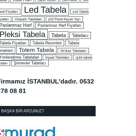
Led Tabela
nel Fiyatları
Led Tabela
yatları
Otopark Tabelaları
p10 Panel Kayan Yazı
Paslanmaz Harf
Paslanmaz Harf Fiyatları
Pleksi Tabela
Tabela
Tabelacı
Tabela Fiyatları
Tabela Resimleri
Tabela
Totem Tabela
rnekleri
Yol ikaz Tabelaları
Yönlendirme Tabelalari
İnşaat Tabelaları
ışıklı tabela
Şirinevler Tabelacı
yatları
Firmamız İSTANBUL’dadır.
0532
278 08 81
BAŞKA BIR ARZUNUZ?