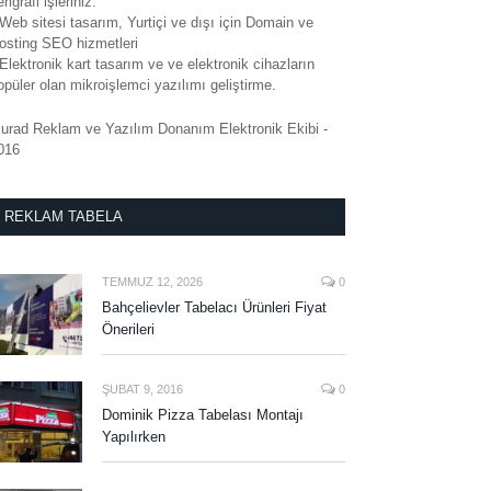
rigrafi işleriniz.
 Web sitesi tasarım, Yurtiçi ve dışı için Domain ve
osting SEO hizmetleri
 Elektronik kart tasarım ve ve elektronik cihazların
opüler olan mikroişlemci yazılımı geliştirme.
urad Reklam ve Yazılım Donanım Elektronik Ekibi -
016
REKLAM TABELA
TEMMUZ 12, 2026
0
Bahçelievler Tabelacı Ürünleri Fiyat
Önerileri
ŞUBAT 9, 2016
0
Dominik Pizza Tabelası Montajı
Yapılırken