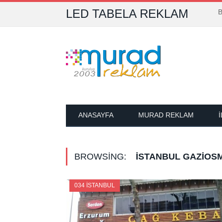
LED TABELA REKLAM
B
ANASAYFA
MURAD REKLAM
BROWSING:
İSTANBUL GAZIOS
034 İSTANBUL