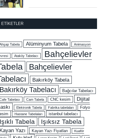
ETIKETLER
Alüminyum Tabela
Ahşap Tabela
Animasyon
Bahçelievler
evresi
Ataköy Tabelacı
Tabela
Bahçelievler
Tabelacı
Bakırköy Tabela
Bakırköy Tabelacı
Bağcılar Tabelacı
Dijital
CNC kesim
Cafe Tabelası
Cam Tabela
askı
Folyo
Elektronik Tabela
Fabrika tabelaları
esim
istanbul tabelacı
Hastane Tabelaları
Işıklı Tabela
Işıksız Tabela
Kayan Yazı
Kayan Yazı Fiyatları
Kuaför
Kutu Harf
abela
Lazer Kesim
Led Panel
Led