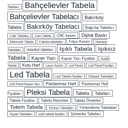
Bahçelievler Tabela
Tabelacı
Bahçelievler Tabelacı
Bakırköy
Bakırköy Tabelacı
Tabela
Bağcılar Tabelacı
Dijital Baskı
CNC kesim
Cafe Tabelası
Cam Tabela
Folyo Kesim
Elektronik Tabela
Fabrika tabelaları
Hastane
Işıklı Tabela
Işıksız
istanbul tabelacı
Tabelaları
Tabela
Kayan Yazı
Kayan Yazı Fiyatları
Kuaför
Kutu Harf
Tabela
Lazer Kesim
Led Panel
Led Panel Fiyatları
Led Tabela
Led Tabela Fiyatları
Otopark Tabelaları
Paslanmaz Harf
Paslanmaz Harf
p10 Panel Kayan Yazı
Pleksi Tabela
Tabela
Tabelacı
Fiyatları
Tabela Fiyatları
Tabela Resimleri
Tabela Örnekleri
Totem Tabela
Yönlendirme Tabelalari
Yol ikaz Tabelaları
Şirinevler Tabelacı
İnşaat Tabelaları
ışıklı tabela fiyatları