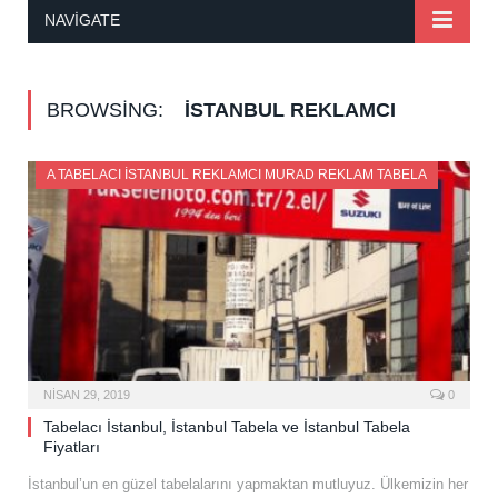
NAVIGATE
BROWSING:
ISTANBUL REKLAMCI
A TABELACI İSTANBUL REKLAMCI MURAD REKLAM TABELA
NISAN 29, 2019
0
Tabelacı İstanbul, İstanbul Tabela ve İstanbul Tabela
Fiyatları
İstanbul’un en güzel tabelalarını yapmaktan mutluyuz. Ülkemizin her