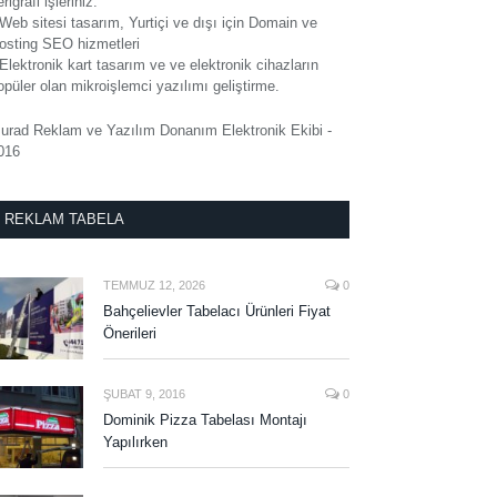
rigrafi işleriniz.
 Web sitesi tasarım, Yurtiçi ve dışı için Domain ve
osting SEO hizmetleri
 Elektronik kart tasarım ve ve elektronik cihazların
opüler olan mikroişlemci yazılımı geliştirme.
urad Reklam ve Yazılım Donanım Elektronik Ekibi -
016
REKLAM TABELA
TEMMUZ 12, 2026
0
Bahçelievler Tabelacı Ürünleri Fiyat
Önerileri
ŞUBAT 9, 2016
0
Dominik Pizza Tabelası Montajı
Yapılırken