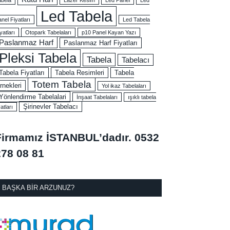
Led Tabela
nel Fiyatları
Led Tabela
yatları
Otopark Tabelaları
p10 Panel Kayan Yazı
Paslanmaz Harf
Paslanmaz Harf Fiyatları
Pleksi Tabela
Tabela
Tabelacı
Tabela Fiyatları
Tabela Resimleri
Tabela
Totem Tabela
rnekleri
Yol ikaz Tabelaları
Yönlendirme Tabelalari
İnşaat Tabelaları
ışıklı tabela
Şirinevler Tabelacı
yatları
Firmamız İSTANBUL’dadır.
0532
278 08 81
BAŞKA BIR ARZUNUZ?