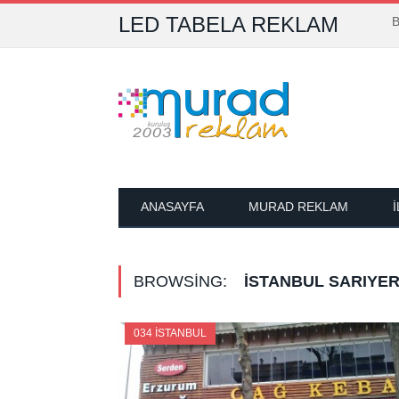
LED TABELA REKLAM
B
ANASAYFA
MURAD REKLAM
BROWSING:
İSTANBUL SARIYE
034 İSTANBUL