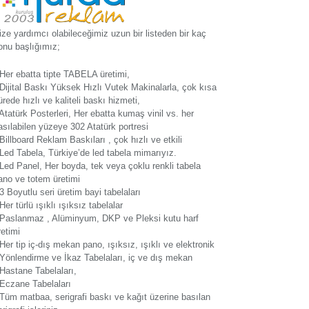
ize yardımcı olabileceğimiz uzun bir listeden bir kaç
onu başlığımız;
 Her ebatta tipte TABELA üretimi,
 Dijital Baskı Yüksek Hızlı Vutek Makinalarla, çok kısa
ürede hızlı ve kaliteli baskı hizmeti,
 Atatürk Posterleri, Her ebatta kumaş vinil vs. her
asılabilen yüzeye 302 Atatürk portresi
 Billboard Reklam Baskıları , çok hızlı ve etkili
 Led Tabela, Türkiye’de led tabela mimarıyız.
 Led Panel, Her boyda, tek veya çoklu renkli tabela
ano ve totem üretimi
 3 Boyutlu seri üretim bayi tabelaları
 Her türlü ışıklı ışıksız tabelalar
 Paslanmaz , Alüminyum, DKP ve Pleksi kutu harf
retimi
 Her tip iç-dış mekan pano, ışıksız, ışıklı ve elektronik
 Yönlendirme ve İkaz Tabelaları, iç ve dış mekan
 Hastane Tabelaları,
 Eczane Tabelaları
 Tüm matbaa, serigrafi baskı ve kağıt üzerine basılan