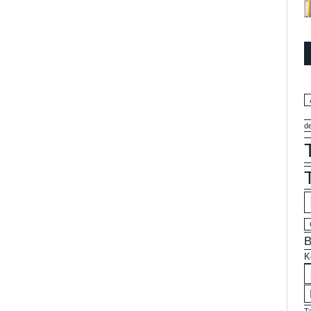
d
B
K
T