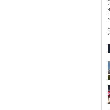
se
*
H
*
p
M
2