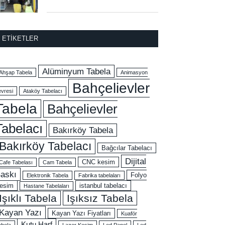
ETIKETLER
Alüminyum Tabela
Ahşap Tabela
Animasyon
Bahçelievler
evresi
Ataköy Tabelacı
Tabela
Bahçelievler
Tabelacı
Bakırköy Tabela
Bakırköy Tabelacı
Bağcılar Tabelacı
Dijital
CNC kesim
Cafe Tabelası
Cam Tabela
askı
Folyo
Elektronik Tabela
Fabrika tabelaları
esim
istanbul tabelacı
Hastane Tabelaları
Işıklı Tabela
Işıksız Tabela
Kayan Yazı
Kayan Yazı Fiyatları
Kuaför
Kutu Harf
abela
Lazer Kesim
Led Panel
Led