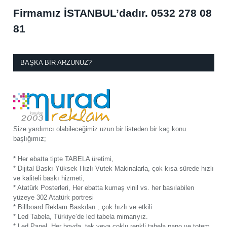
Firmamız İSTANBUL’dadır.
0532 278 08
81
BAŞKA BIR ARZUNUZ?
Size yardımcı olabileceğimiz uzun bir listeden bir kaç konu
başlığımız;
* Her ebatta tipte TABELA üretimi,
* Dijital Baskı Yüksek Hızlı Vutek Makinalarla, çok kısa sürede hızlı
ve kaliteli baskı hizmeti,
* Atatürk Posterleri, Her ebatta kumaş vinil vs. her basılabilen
yüzeye 302 Atatürk portresi
* Billboard Reklam Baskıları , çok hızlı ve etkili
* Led Tabela, Türkiye’de led tabela mimarıyız.
* Led Panel, Her boyda, tek veya çoklu renkli tabela pano ve totem