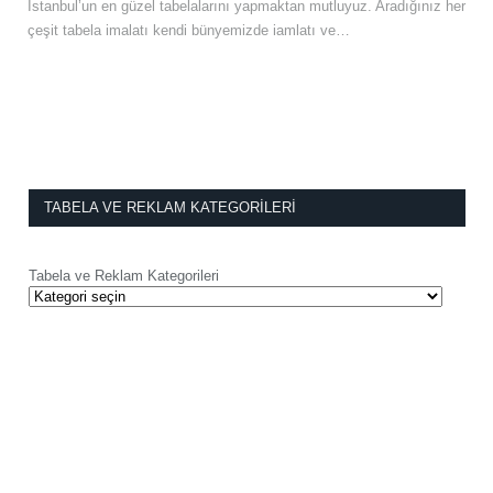
İstanbul’un en güzel tabelalarını yapmaktan mutluyuz. Aradığınız her
çeşit tabela imalatı kendi bünyemizde iamlatı ve…
TABELA VE REKLAM KATEGORILERI
Tabela ve Reklam Kategorileri