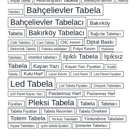
Ahşap Tabela
Animasyon devresi
Ataköy
Bahçelievler Tabela
Tabelacı
Bahçelievler Tabelacı
Bakırköy
Bakırköy Tabelacı
Tabela
Bağcılar Tabelacı
Dijital Baskı
CNC kesim
Cafe Tabelası
Cam Tabela
Folyo Kesim
Elektronik Tabela
Fabrika tabelaları
Hastane
Işıklı Tabela
Işıksız
istanbul tabelacı
Tabelaları
Tabela
Kayan Yazı
Kayan Yazı Fiyatları
Kuaför
Kutu Harf
Tabela
Lazer Kesim
Led Panel
Led Panel Fiyatları
Led Tabela
Led Tabela Fiyatları
Otopark Tabelaları
Paslanmaz Harf
Paslanmaz Harf
p10 Panel Kayan Yazı
Pleksi Tabela
Tabela
Tabelacı
Fiyatları
Tabela Fiyatları
Tabela Resimleri
Tabela Örnekleri
Totem Tabela
Yönlendirme Tabelalari
Yol ikaz Tabelaları
Şirinevler Tabelacı
İnşaat Tabelaları
ışıklı tabela fiyatları