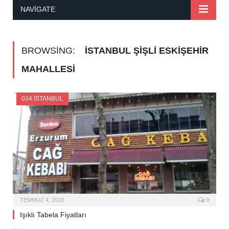
NAVIGATE
BROWSING:
İSTANBUL ŞIŞLI ESKIŞEHIR
MAHALLESI
034 İSTANBUL
TEMMUZ 4, 2018
0
Işıklı Tabela Fiyatları