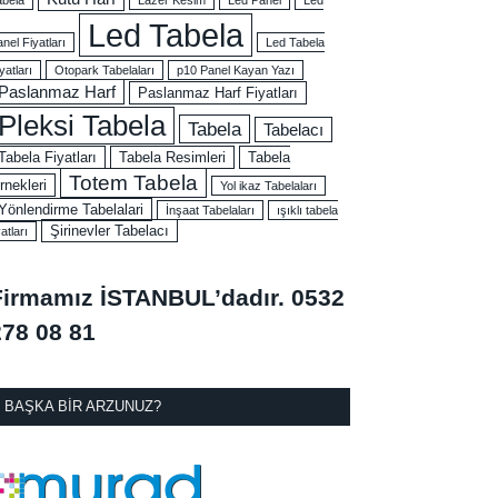
Led Tabela
nel Fiyatları
Led Tabela
yatları
Otopark Tabelaları
p10 Panel Kayan Yazı
Paslanmaz Harf
Paslanmaz Harf Fiyatları
Pleksi Tabela
Tabela
Tabelacı
Tabela Fiyatları
Tabela Resimleri
Tabela
Totem Tabela
rnekleri
Yol ikaz Tabelaları
Yönlendirme Tabelalari
İnşaat Tabelaları
ışıklı tabela
Şirinevler Tabelacı
yatları
Firmamız İSTANBUL’dadır.
0532
278 08 81
BAŞKA BIR ARZUNUZ?