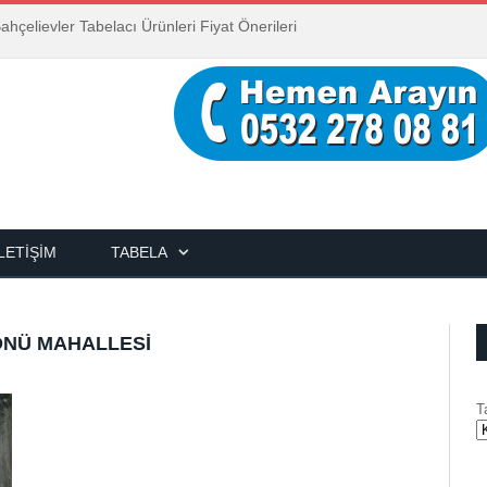
ahçelievler Tabelacı Sanatsal Yaklaşımlar.
İLETIŞIM
TABELA
NÖNÜ MAHALLESI
T