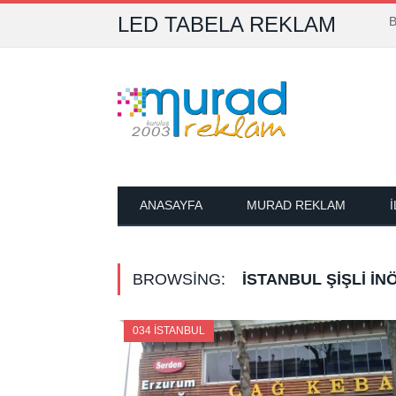
LED TABELA REKLAM
B
ANASAYFA
MURAD REKLAM
BROWSING:
İSTANBUL ŞIŞLI İ
034 İSTANBUL