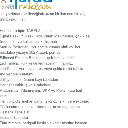
ize yardımcı olabileceğimiz uzun bir listeden bir kaç
onu başlığımız;
 Her ebatta tipte TABELA üretimi,
 Dijital Baskı Yüksek Hızlı Vutek Makinalarla, çok kısa
ürede hızlı ve kaliteli baskı hizmeti,
 Atatürk Posterleri, Her ebatta kumaş vinil vs. her
asılabilen yüzeye 302 Atatürk portresi
 Billboard Reklam Baskıları , çok hızlı ve etkili
 Led Tabela, Türkiye’de led tabela mimarıyız.
 Led Panel, Her boyda, tek veya çoklu renkli tabela
ano ve totem üretimi
 3 Boyutlu seri üretim bayi tabelaları
 Her türlü ışıklı ışıksız tabelalar
 Paslanmaz , Alüminyum, DKP ve Pleksi kutu harf
retimi
 Her tip iç-dış mekan pano, ışıksız, ışıklı ve elektronik
 Yönlendirme ve İkaz Tabelaları, iç ve dış mekan
 Hastane Tabelaları,
 Eczane Tabelaları
 Tüm matbaa, serigrafi baskı ve kağıt üzerine basılan