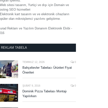
rigrafi işleriniz.
 Web sitesi tasarım, Yurtiçi ve dışı için Domain ve
osting SEO hizmetleri
 Elektronik kart tasarım ve ve elektronik cihazların
opüler olan mikroişlemci yazılımı geliştirme.
urad Reklam ve Yazılım Donanım Elektronik Ekibi -
016
REKLAM TABELA
TEMMUZ 12, 2026
0
Bahçelievler Tabelacı Ürünleri Fiyat
Önerileri
ŞUBAT 9, 2016
0
Dominik Pizza Tabelası Montajı
Yapılırken