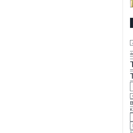
d
B
K
T