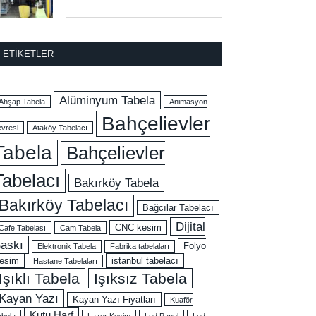
ETIKETLER
Alüminyum Tabela
Ahşap Tabela
Animasyon
Bahçelievler
evresi
Ataköy Tabelacı
Tabela
Bahçelievler
Tabelacı
Bakırköy Tabela
Bakırköy Tabelacı
Bağcılar Tabelacı
Dijital
CNC kesim
Cafe Tabelası
Cam Tabela
askı
Folyo
Elektronik Tabela
Fabrika tabelaları
esim
istanbul tabelacı
Hastane Tabelaları
Işıklı Tabela
Işıksız Tabela
Kayan Yazı
Kayan Yazı Fiyatları
Kuaför
Kutu Harf
abela
Lazer Kesim
Led Panel
Led