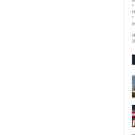
se
*
H
*
p
M
2