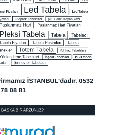
Led Tabela
nel Fiyatları
Led Tabela
yatları
Otopark Tabelaları
p10 Panel Kayan Yazı
Paslanmaz Harf
Paslanmaz Harf Fiyatları
Pleksi Tabela
Tabela
Tabelacı
Tabela Fiyatları
Tabela Resimleri
Tabela
Totem Tabela
rnekleri
Yol ikaz Tabelaları
Yönlendirme Tabelalari
İnşaat Tabelaları
ışıklı tabela
Şirinevler Tabelacı
yatları
Firmamız İSTANBUL’dadır.
0532
278 08 81
BAŞKA BIR ARZUNUZ?