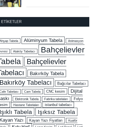
ETIKETLER
Alüminyum Tabela
Ahşap Tabela
Animasyon
Bahçelievler
evresi
Ataköy Tabelacı
Tabela
Bahçelievler
Tabelacı
Bakırköy Tabela
Bakırköy Tabelacı
Bağcılar Tabelacı
Dijital
CNC kesim
Cafe Tabelası
Cam Tabela
askı
Folyo
Elektronik Tabela
Fabrika tabelaları
esim
istanbul tabelacı
Hastane Tabelaları
Işıklı Tabela
Işıksız Tabela
Kayan Yazı
Kayan Yazı Fiyatları
Kuaför
Kutu Harf
abela
Lazer Kesim
Led Panel
Led