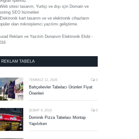
rigrafi işleriniz.
 Web sitesi tasarım, Yurtiçi ve dışı için Domain ve
osting SEO hizmetleri
 Elektronik kart tasarım ve ve elektronik cihazların
opüler olan mikroişlemci yazılımı geliştirme.
urad Reklam ve Yazılım Donanım Elektronik Ekibi -
016
REKLAM TABELA
TEMMUZ 12, 2026
0
Bahçelievler Tabelacı Ürünleri Fiyat
Önerileri
ŞUBAT 9, 2016
0
Dominik Pizza Tabelası Montajı
Yapılırken