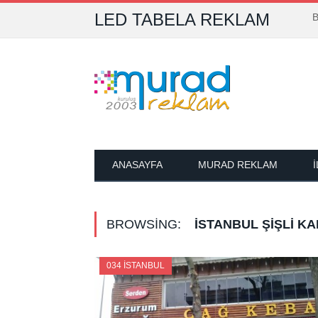
LED TABELA REKLAM
B
ANASAYFA
MURAD REKLAM
BROWSING:
İSTANBUL ŞIŞLI K
034 İSTANBUL