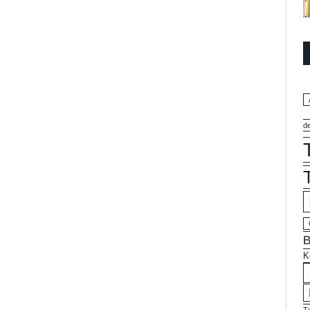
d
B
K
T