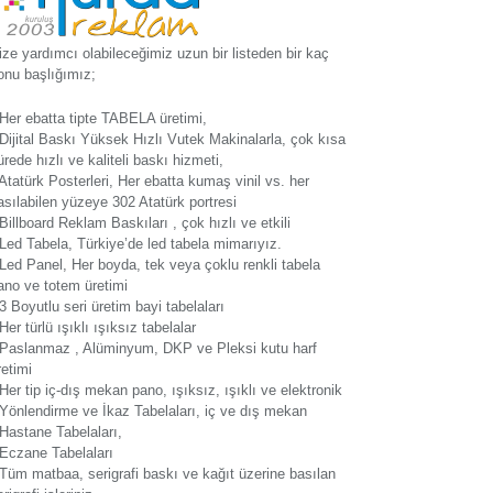
ize yardımcı olabileceğimiz uzun bir listeden bir kaç
onu başlığımız;
 Her ebatta tipte TABELA üretimi,
 Dijital Baskı Yüksek Hızlı Vutek Makinalarla, çok kısa
ürede hızlı ve kaliteli baskı hizmeti,
 Atatürk Posterleri, Her ebatta kumaş vinil vs. her
asılabilen yüzeye 302 Atatürk portresi
 Billboard Reklam Baskıları , çok hızlı ve etkili
 Led Tabela, Türkiye’de led tabela mimarıyız.
 Led Panel, Her boyda, tek veya çoklu renkli tabela
ano ve totem üretimi
 3 Boyutlu seri üretim bayi tabelaları
 Her türlü ışıklı ışıksız tabelalar
 Paslanmaz , Alüminyum, DKP ve Pleksi kutu harf
retimi
 Her tip iç-dış mekan pano, ışıksız, ışıklı ve elektronik
 Yönlendirme ve İkaz Tabelaları, iç ve dış mekan
 Hastane Tabelaları,
 Eczane Tabelaları
 Tüm matbaa, serigrafi baskı ve kağıt üzerine basılan