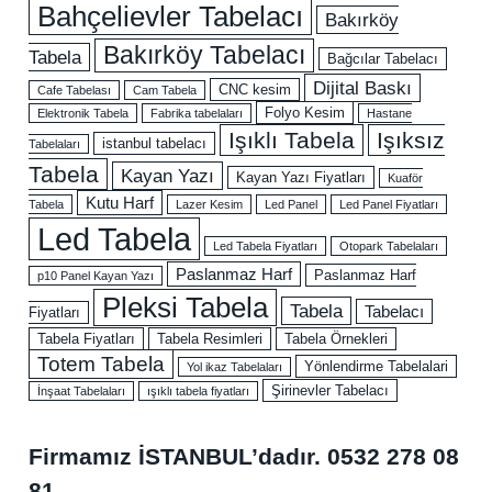
Bahçelievler Tabelacı
Bakırköy
Bakırköy Tabelacı
Tabela
Bağcılar Tabelacı
Dijital Baskı
CNC kesim
Cafe Tabelası
Cam Tabela
Folyo Kesim
Elektronik Tabela
Fabrika tabelaları
Hastane
Işıklı Tabela
Işıksız
istanbul tabelacı
Tabelaları
Tabela
Kayan Yazı
Kayan Yazı Fiyatları
Kuaför
Kutu Harf
Tabela
Lazer Kesim
Led Panel
Led Panel Fiyatları
Led Tabela
Led Tabela Fiyatları
Otopark Tabelaları
Paslanmaz Harf
Paslanmaz Harf
p10 Panel Kayan Yazı
Pleksi Tabela
Tabela
Tabelacı
Fiyatları
Tabela Fiyatları
Tabela Resimleri
Tabela Örnekleri
Totem Tabela
Yönlendirme Tabelalari
Yol ikaz Tabelaları
Şirinevler Tabelacı
İnşaat Tabelaları
ışıklı tabela fiyatları
Firmamız İSTANBUL’dadır.
0532 278 08
81