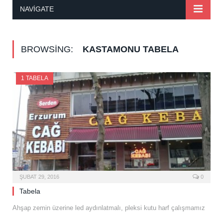
NAVIGATE
BROWSING:
KASTAMONU TABELA
1 TABELA
ŞUBAT 29, 2016
0
Tabela
Ahşap zemin üzerine led aydınlatmalı, pleksi kutu harf çalışmamız