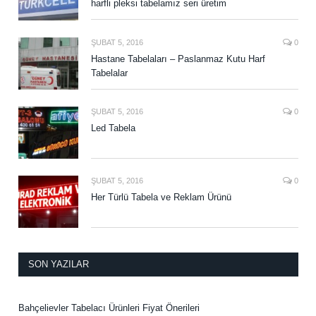
harfli pleksi tabelamız seri üretim
ŞUBAT 5, 2016
0
Hastane Tabelaları – Paslanmaz Kutu Harf
Tabelalar
ŞUBAT 5, 2016
0
Led Tabela
ŞUBAT 5, 2016
0
Her Türlü Tabela ve Reklam Ürünü
SON YAZILAR
Bahçelievler Tabelacı Ürünleri Fiyat Önerileri