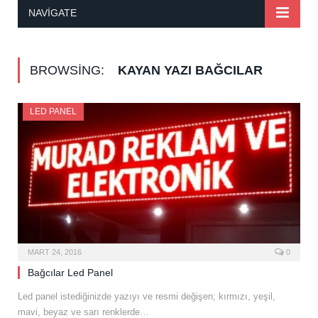
NAVIGATE
BROWSING:
KAYAN YAZI BAĞCILAR
LED PANEL
MART 24, 2016
0
Bağcılar Led Panel
Led panel istediğinizde yazıyı ve resmi değişen; kırmızı, yeşil,
mavi, beyaz ve sarı renklerde…