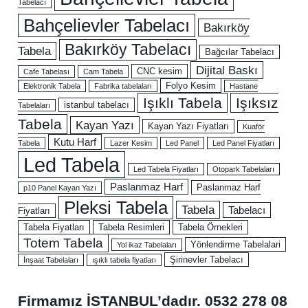
Tabelacı
Bahçelievler Tabelacı
Bakırköy
Bakırköy Tabelacı
Tabela
Bağcılar Tabelacı
Dijital Baskı
CNC kesim
Cafe Tabelası
Cam Tabela
Folyo Kesim
Elektronik Tabela
Fabrika tabelaları
Hastane
Işıklı Tabela
Işıksız
istanbul tabelacı
Tabelaları
Tabela
Kayan Yazı
Kayan Yazı Fiyatları
Kuaför
Kutu Harf
Tabela
Lazer Kesim
Led Panel
Led Panel Fiyatları
Led Tabela
Led Tabela Fiyatları
Otopark Tabelaları
Paslanmaz Harf
Paslanmaz Harf
p10 Panel Kayan Yazı
Pleksi Tabela
Tabela
Tabelacı
Fiyatları
Tabela Fiyatları
Tabela Resimleri
Tabela Örnekleri
Totem Tabela
Yönlendirme Tabelalari
Yol ikaz Tabelaları
Şirinevler Tabelacı
İnşaat Tabelaları
ışıklı tabela fiyatları
Firmamız İSTANBUL’dadır.
0532 278 08