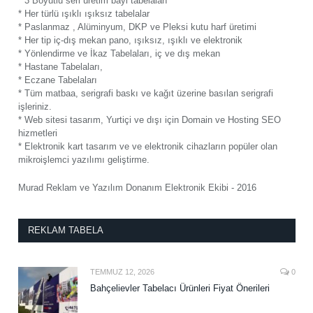
* 3 Boyutlu seri üretim bayi tabelaları
* Her türlü ışıklı ışıksız tabelalar
* Paslanmaz , Alüminyum, DKP ve Pleksi kutu harf üretimi
* Her tip iç-dış mekan pano, ışıksız, ışıklı ve elektronik
* Yönlendirme ve İkaz Tabelaları, iç ve dış mekan
* Hastane Tabelaları,
* Eczane Tabelaları
* Tüm matbaa, serigrafi baskı ve kağıt üzerine basılan serigrafi
işleriniz.
* Web sitesi tasarım, Yurtiçi ve dışı için Domain ve Hosting SEO
hizmetleri
* Elektronik kart tasarım ve ve elektronik cihazların popüler olan
mikroişlemci yazılımı geliştirme.
Murad Reklam ve Yazılım Donanım Elektronik Ekibi - 2016
REKLAM TABELA
TEMMUZ 12, 2026
0
Bahçelievler Tabelacı Ürünleri Fiyat Önerileri