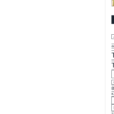
d
B
K
T