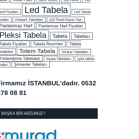
Led Tabela
nel Fiyatları
Led Tabela
yatları
Otopark Tabelaları
p10 Panel Kayan Yazı
Paslanmaz Harf
Paslanmaz Harf Fiyatları
Pleksi Tabela
Tabela
Tabelacı
Tabela Fiyatları
Tabela Resimleri
Tabela
Totem Tabela
rnekleri
Yol ikaz Tabelaları
Yönlendirme Tabelalari
İnşaat Tabelaları
ışıklı tabela
Şirinevler Tabelacı
yatları
Firmamız İSTANBUL’dadır.
0532
278 08 81
BAŞKA BIR ARZUNUZ?