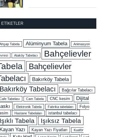
ETIKETLER
Alüminyum Tabela
Ahşap Tabela
Animasyon
Bahçelievler
evresi
Ataköy Tabelacı
Tabela
Bahçelievler
Tabelacı
Bakırköy Tabela
Bakırköy Tabelacı
Bağcılar Tabelacı
Dijital
CNC kesim
Cafe Tabelası
Cam Tabela
askı
Folyo
Elektronik Tabela
Fabrika tabelaları
esim
istanbul tabelacı
Hastane Tabelaları
Işıklı Tabela
Işıksız Tabela
Kayan Yazı
Kayan Yazı Fiyatları
Kuaför
Kutu Harf
abela
Lazer Kesim
Led Panel
Led