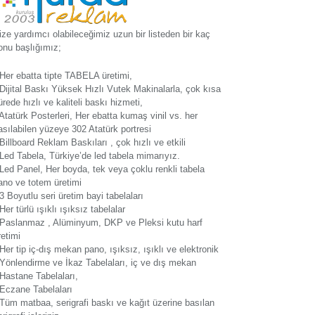
ize yardımcı olabileceğimiz uzun bir listeden bir kaç
onu başlığımız;
 Her ebatta tipte TABELA üretimi,
 Dijital Baskı Yüksek Hızlı Vutek Makinalarla, çok kısa
ürede hızlı ve kaliteli baskı hizmeti,
 Atatürk Posterleri, Her ebatta kumaş vinil vs. her
asılabilen yüzeye 302 Atatürk portresi
 Billboard Reklam Baskıları , çok hızlı ve etkili
 Led Tabela, Türkiye’de led tabela mimarıyız.
 Led Panel, Her boyda, tek veya çoklu renkli tabela
ano ve totem üretimi
 3 Boyutlu seri üretim bayi tabelaları
 Her türlü ışıklı ışıksız tabelalar
 Paslanmaz , Alüminyum, DKP ve Pleksi kutu harf
retimi
 Her tip iç-dış mekan pano, ışıksız, ışıklı ve elektronik
 Yönlendirme ve İkaz Tabelaları, iç ve dış mekan
 Hastane Tabelaları,
 Eczane Tabelaları
 Tüm matbaa, serigrafi baskı ve kağıt üzerine basılan