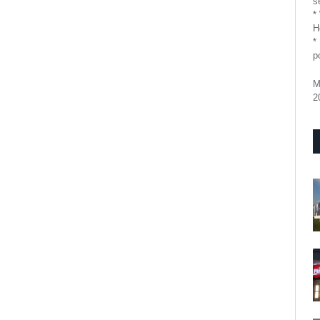
se
*
H
*
p
M
2