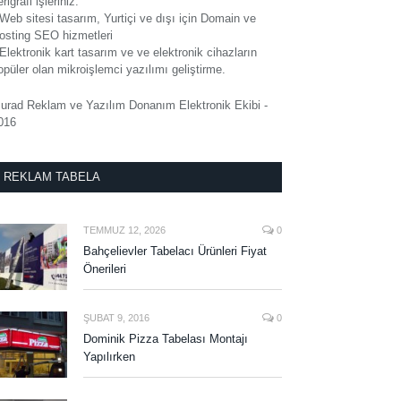
rigrafi işleriniz.
 Web sitesi tasarım, Yurtiçi ve dışı için Domain ve
osting SEO hizmetleri
 Elektronik kart tasarım ve ve elektronik cihazların
opüler olan mikroişlemci yazılımı geliştirme.
urad Reklam ve Yazılım Donanım Elektronik Ekibi -
016
REKLAM TABELA
TEMMUZ 12, 2026
0
Bahçelievler Tabelacı Ürünleri Fiyat
Önerileri
ŞUBAT 9, 2016
0
Dominik Pizza Tabelası Montajı
Yapılırken