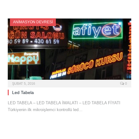
ANIMASYON DEVRESI
ŞUBAT 5, 2016
0
Led Tabela
LED TABELA – LED TABELA İMALATI – LED TABELA FİYATI
Türkiyenin ilk mikroişlemci kontrollü led…