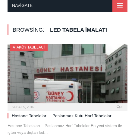
NAVIGATE
BROWSING:
LED TABELA İMALATI
ATAKÖY TABELACI
ŞUBAT 5, 2016
0
Hastane Tabelaları – Paslanmaz Kutu Harf Tabelalar
Hastane Tabelaları – Paslanmaz Harf Tabelalar En yeni sistem ile
içten veya dıştan led…