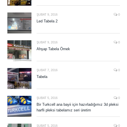
ŞUBAT 9, 2016
0
Led Tabela 2
ŞUBAT 9, 2016
0
Ahşap Tabela Örnek
ŞUBAT 7, 2016
0
Tabela
ŞUBAT 5, 2016
0
Bir Turkcell ana bayii için hazırladığımız 3d pleksi
harfli pleksi tabelamız seri üretim
ŞUBAT 5, 2016
0