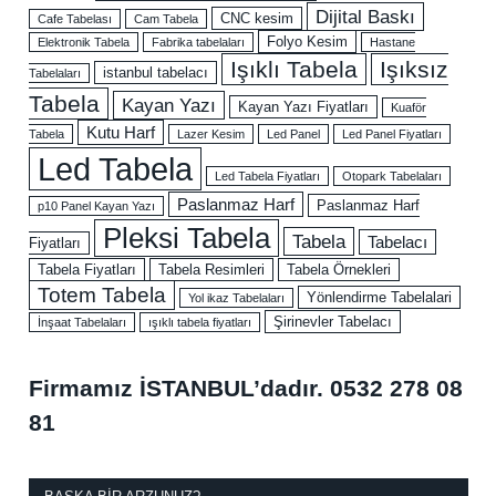
Dijital Baskı
CNC kesim
Cafe Tabelası
Cam Tabela
Folyo Kesim
Elektronik Tabela
Fabrika tabelaları
Hastane
Işıklı Tabela
Işıksız
istanbul tabelacı
Tabelaları
Tabela
Kayan Yazı
Kayan Yazı Fiyatları
Kuaför
Kutu Harf
Tabela
Lazer Kesim
Led Panel
Led Panel Fiyatları
Led Tabela
Led Tabela Fiyatları
Otopark Tabelaları
Paslanmaz Harf
Paslanmaz Harf
p10 Panel Kayan Yazı
Pleksi Tabela
Tabela
Tabelacı
Fiyatları
Tabela Fiyatları
Tabela Resimleri
Tabela Örnekleri
Totem Tabela
Yönlendirme Tabelalari
Yol ikaz Tabelaları
Şirinevler Tabelacı
İnşaat Tabelaları
ışıklı tabela fiyatları
Firmamız İSTANBUL’dadır.
0532 278 08
81