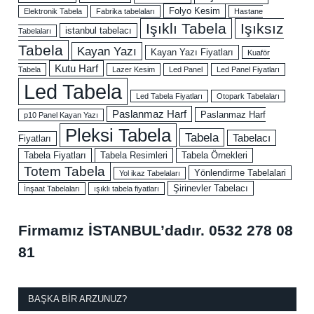
Folyo Kesim
Elektronik Tabela
Fabrika tabelaları
Hastane
Işıklı Tabela
Işıksız
istanbul tabelacı
Tabelaları
Tabela
Kayan Yazı
Kayan Yazı Fiyatları
Kuaför
Kutu Harf
Tabela
Lazer Kesim
Led Panel
Led Panel Fiyatları
Led Tabela
Led Tabela Fiyatları
Otopark Tabelaları
Paslanmaz Harf
Paslanmaz Harf
p10 Panel Kayan Yazı
Pleksi Tabela
Tabela
Tabelacı
Fiyatları
Tabela Fiyatları
Tabela Resimleri
Tabela Örnekleri
Totem Tabela
Yönlendirme Tabelalari
Yol ikaz Tabelaları
Şirinevler Tabelacı
İnşaat Tabelaları
ışıklı tabela fiyatları
Firmamız İSTANBUL’dadır.
0532 278 08
81
BAŞKA BIR ARZUNUZ?