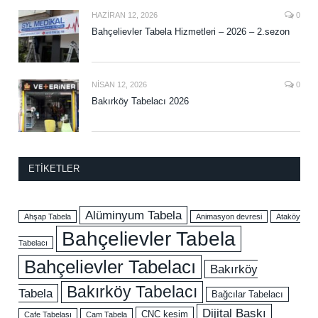
HAZIRAN 12, 2026
0
Bahçelievler Tabela Hizmetleri – 2026 – 2.sezon
NISAN 12, 2026
0
Bakırköy Tabelacı 2026
ETIKETLER
Alüminyum Tabela
Ahşap Tabela
Animasyon devresi
Ataköy
Bahçelievler Tabela
Tabelacı
Bahçelievler Tabelacı
Bakırköy
Bakırköy Tabelacı
Tabela
Bağcılar Tabelacı
Dijital Baskı
CNC kesim
Cafe Tabelası
Cam Tabela