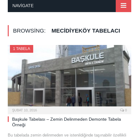
NAVIGATE
BROWSING:
MECIDIYEKÖY TABELACI
1 TABELA
ŞUBAT 10, 2016
0
Başkule Tabelası – Zemin Delinmeden Demonte Tabela
Örneği
Bu tabelada zemin delinmeden ve istenildiğinde taşınabilir özellikli