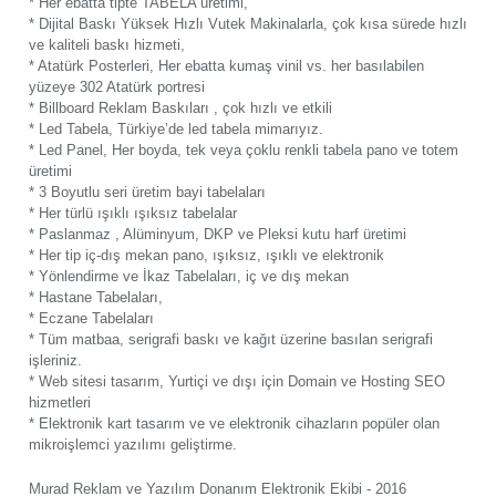
* Her ebatta tipte TABELA üretimi,
* Dijital Baskı Yüksek Hızlı Vutek Makinalarla, çok kısa sürede hızlı
ve kaliteli baskı hizmeti,
* Atatürk Posterleri, Her ebatta kumaş vinil vs. her basılabilen
yüzeye 302 Atatürk portresi
* Billboard Reklam Baskıları , çok hızlı ve etkili
* Led Tabela, Türkiye’de led tabela mimarıyız.
* Led Panel, Her boyda, tek veya çoklu renkli tabela pano ve totem
üretimi
* 3 Boyutlu seri üretim bayi tabelaları
* Her türlü ışıklı ışıksız tabelalar
* Paslanmaz , Alüminyum, DKP ve Pleksi kutu harf üretimi
* Her tip iç-dış mekan pano, ışıksız, ışıklı ve elektronik
* Yönlendirme ve İkaz Tabelaları, iç ve dış mekan
* Hastane Tabelaları,
* Eczane Tabelaları
* Tüm matbaa, serigrafi baskı ve kağıt üzerine basılan serigrafi
işleriniz.
* Web sitesi tasarım, Yurtiçi ve dışı için Domain ve Hosting SEO
hizmetleri
* Elektronik kart tasarım ve ve elektronik cihazların popüler olan
mikroişlemci yazılımı geliştirme.
Murad Reklam ve Yazılım Donanım Elektronik Ekibi - 2016