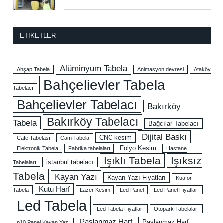
ETIKETLER
Alüminyum Tabela
Ahşap Tabela
Animasyon devresi
Ataköy
Bahçelievler Tabela
Tabelacı
Bahçelievler Tabelacı
Bakırköy
Bakırköy Tabelacı
Tabela
Bağcılar Tabelacı
Dijital Baskı
CNC kesim
Cafe Tabelası
Cam Tabela
Folyo Kesim
Elektronik Tabela
Fabrika tabelaları
Hastane
Işıklı Tabela
Işıksız
istanbul tabelacı
Tabelaları
Tabela
Kayan Yazı
Kayan Yazı Fiyatları
Kuaför
Kutu Harf
Tabela
Lazer Kesim
Led Panel
Led Panel Fiyatları
Led Tabela
Led Tabela Fiyatları
Otopark Tabelaları
Paslanmaz Harf
Paslanmaz Harf
p10 Panel Kayan Yazı