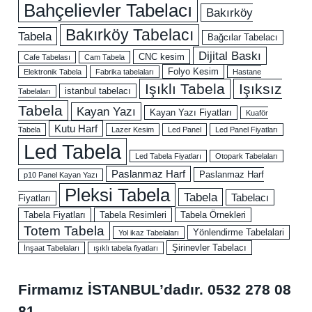
Bahçelievler Tabelacı
Bakırköy
Bakırköy Tabelacı
Tabela
Bağcılar Tabelacı
Dijital Baskı
CNC kesim
Cafe Tabelası
Cam Tabela
Folyo Kesim
Elektronik Tabela
Fabrika tabelaları
Hastane
Işıklı Tabela
Işıksız
istanbul tabelacı
Tabelaları
Tabela
Kayan Yazı
Kayan Yazı Fiyatları
Kuaför
Kutu Harf
Tabela
Lazer Kesim
Led Panel
Led Panel Fiyatları
Led Tabela
Led Tabela Fiyatları
Otopark Tabelaları
Paslanmaz Harf
Paslanmaz Harf
p10 Panel Kayan Yazı
Pleksi Tabela
Tabela
Tabelacı
Fiyatları
Tabela Fiyatları
Tabela Resimleri
Tabela Örnekleri
Totem Tabela
Yönlendirme Tabelalari
Yol ikaz Tabelaları
Şirinevler Tabelacı
İnşaat Tabelaları
ışıklı tabela fiyatları
Firmamız İSTANBUL’dadır.
0532 278 08
81