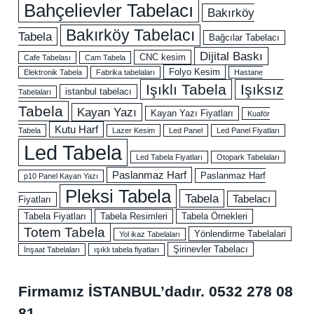
Bahçelievler Tabelacı
Bakırköy
Bakırköy Tabelacı
Tabela
Bağcılar Tabelacı
Dijital Baskı
CNC kesim
Cafe Tabelası
Cam Tabela
Folyo Kesim
Elektronik Tabela
Fabrika tabelaları
Hastane
Işıklı Tabela
Işıksız
istanbul tabelacı
Tabelaları
Tabela
Kayan Yazı
Kayan Yazı Fiyatları
Kuaför
Kutu Harf
Tabela
Lazer Kesim
Led Panel
Led Panel Fiyatları
Led Tabela
Led Tabela Fiyatları
Otopark Tabelaları
Paslanmaz Harf
Paslanmaz Harf
p10 Panel Kayan Yazı
Pleksi Tabela
Tabela
Tabelacı
Fiyatları
Tabela Fiyatları
Tabela Resimleri
Tabela Örnekleri
Totem Tabela
Yönlendirme Tabelalari
Yol ikaz Tabelaları
Şirinevler Tabelacı
İnşaat Tabelaları
ışıklı tabela fiyatları
Firmamız İSTANBUL’dadır.
0532 278 08
81