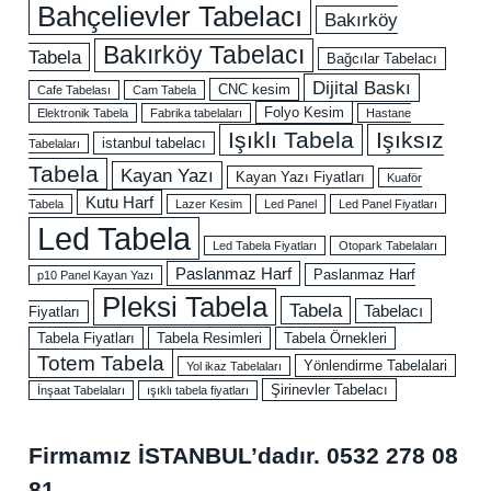
Bahçelievler Tabelacı
Bakırköy
Bakırköy Tabelacı
Tabela
Bağcılar Tabelacı
Dijital Baskı
CNC kesim
Cafe Tabelası
Cam Tabela
Folyo Kesim
Elektronik Tabela
Fabrika tabelaları
Hastane
Işıklı Tabela
Işıksız
istanbul tabelacı
Tabelaları
Tabela
Kayan Yazı
Kayan Yazı Fiyatları
Kuaför
Kutu Harf
Tabela
Lazer Kesim
Led Panel
Led Panel Fiyatları
Led Tabela
Led Tabela Fiyatları
Otopark Tabelaları
Paslanmaz Harf
Paslanmaz Harf
p10 Panel Kayan Yazı
Pleksi Tabela
Tabela
Tabelacı
Fiyatları
Tabela Fiyatları
Tabela Resimleri
Tabela Örnekleri
Totem Tabela
Yönlendirme Tabelalari
Yol ikaz Tabelaları
Şirinevler Tabelacı
İnşaat Tabelaları
ışıklı tabela fiyatları
Firmamız İSTANBUL’dadır.
0532 278 08
81