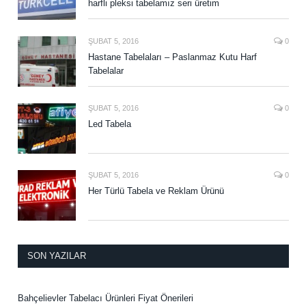
harfli pleksi tabelamız seri üretim
ŞUBAT 5, 2016
0
Hastane Tabelaları – Paslanmaz Kutu Harf
Tabelalar
ŞUBAT 5, 2016
0
Led Tabela
ŞUBAT 5, 2016
0
Her Türlü Tabela ve Reklam Ürünü
SON YAZILAR
Bahçelievler Tabelacı Ürünleri Fiyat Önerileri