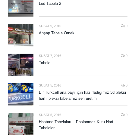
Led Tabela 2
ŞUBAT 9, 2016
0
Ahşap Tabela Örnek
ŞUBAT 7, 2016
0
Tabela
ŞUBAT 5, 2016
0
Bir Turkcell ana bayii için hazırladığımız 3d pleksi
harfli pleksi tabelamız seri üretim
ŞUBAT 5, 2016
0
Hastane Tabelaları – Paslanmaz Kutu Harf
Tabelalar