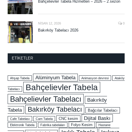
Bahçelievler Tabela Hizmetleri – 2026 – 2.sezon
NISAN 12, 2026
0
Bakırköy Tabelacı 2026
ETIKETLER
Alüminyum Tabela
Ahşap Tabela
Animasyon devresi
Ataköy
Bahçelievler Tabela
Tabelacı
Bahçelievler Tabelacı
Bakırköy
Bakırköy Tabelacı
Tabela
Bağcılar Tabelacı
Dijital Baskı
CNC kesim
Cafe Tabelası
Cam Tabela
Folyo Kesim
Elektronik Tabela
Fabrika tabelaları
Hastane