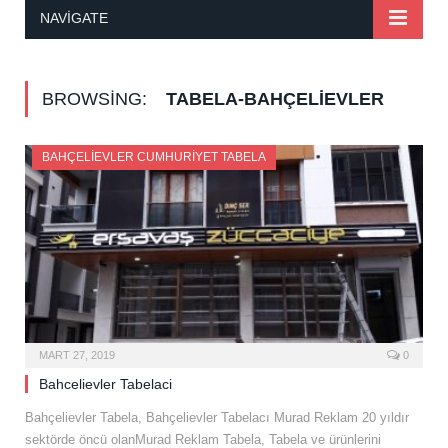
NAVIGATE
BROWSING:
TABELA-BAHÇELIEVLER
BAHÇELIEVLER CUMHURIYET TABELA
MART 27, 2019
0
Bahcelievler Tabelaci
Bahçelievler Tabela, Bahçelievler Tabelacı Murad Reklam 20 yıldır
sektörde öncü olanMurad Reklam Tabela, Tabela ve ürünlerini