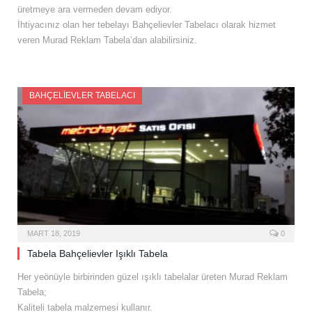
üretmeye ara vermeden devam ediyor.
İhtiyacınız olan her tebelayı Bahçelievler Tabelacı olarak hizmet
veren Murad Reklam Tabela’dan alabilirsiniz.
BAHÇELIEVLER TABELACI
MART 18, 2019
0
Tabela Bahçelievler Işıklı Tabela
Her yeönüyle birbirinden güzel ışıklı tabelalar üreten Murad Reklam
Tabela;
Kaliteli tabela malzemesi kullanır.