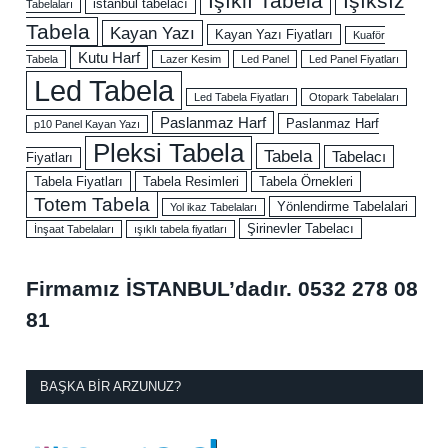
Işıklı Tabela
Işıksız
istanbul tabelacı
Tabelaları
Tabela
Kayan Yazı
Kayan Yazı Fiyatları
Kuaför
Kutu Harf
Tabela
Lazer Kesim
Led Panel
Led Panel Fiyatları
Led Tabela
Led Tabela Fiyatları
Otopark Tabelaları
Paslanmaz Harf
Paslanmaz Harf
p10 Panel Kayan Yazı
Pleksi Tabela
Tabela
Tabelacı
Fiyatları
Tabela Fiyatları
Tabela Resimleri
Tabela Örnekleri
Totem Tabela
Yönlendirme Tabelalari
Yol ikaz Tabelaları
Şirinevler Tabelacı
İnşaat Tabelaları
ışıklı tabela fiyatları
Firmamız İSTANBUL’dadır.
0532 278 08
81
BAŞKA BIR ARZUNUZ?